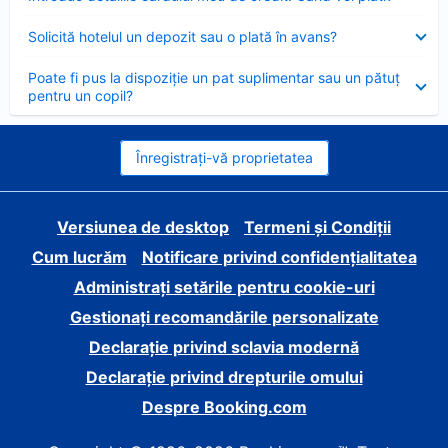
închis
Element
Solicită hotelul un depozit sau o plată în avans?
închis
Element
Poate fi pus la dispoziție un pat suplimentar sau un pătuț
închis
pentru un copil?
Înregistrați-vă proprietatea
Versiunea de desktop
Termeni și Condiții
Cum lucrăm
Notificare privind confidențialitatea
Administrați setările pentru cookie-uri
Gestionați recomandările personalizate
Declarație privind sclavia modernă
Declarație privind drepturile omului
Despre Booking.com