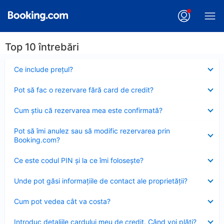
Top 10 întrebări
Element
Ce include preţul?
închis
Element
Pot să fac o rezervare fără card de credit?
închis
Element
Cum ştiu că rezervarea mea este confirmată?
închis
Element
Pot să îmi anulez sau să modific rezervarea prin
închis
Booking.com?
Element
Ce este codul PIN şi la ce îmi foloseşte?
închis
Element
Unde pot găsi informațiile de contact ale proprietății?
închis
Element
Cum pot vedea cât va costa?
închis
Element
Introduc detaliile cardului meu de credit. Când voi plăti?