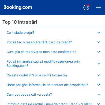
Top 10 întrebări
Element
Ce include preţul?
închis
Element
Pot să fac o rezervare fără card de credit?
închis
Element
Cum ştiu că rezervarea mea este confirmată?
închis
Element
Pot să îmi anulez sau să modific rezervarea prin
închis
Booking.com?
Element
Ce este codul PIN şi la ce îmi foloseşte?
închis
Element
Unde pot găsi informațiile de contact ale proprietății?
închis
Element
Cum pot vedea cât va costa?
închis
Element
Introduc detaliile cardului meu de credit. Când voi plăti?