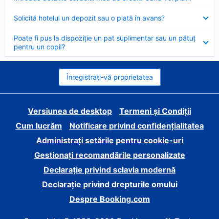
închis
Element
Solicită hotelul un depozit sau o plată în avans?
închis
Element
Poate fi pus la dispoziție un pat suplimentar sau un pătuț
închis
pentru un copil?
Înregistrați-vă proprietatea
Versiunea de desktop
Termeni și Condiții
Cum lucrăm
Notificare privind confidențialitatea
Administrați setările pentru cookie-uri
Gestionați recomandările personalizate
Declarație privind sclavia modernă
Declarație privind drepturile omului
Despre Booking.com