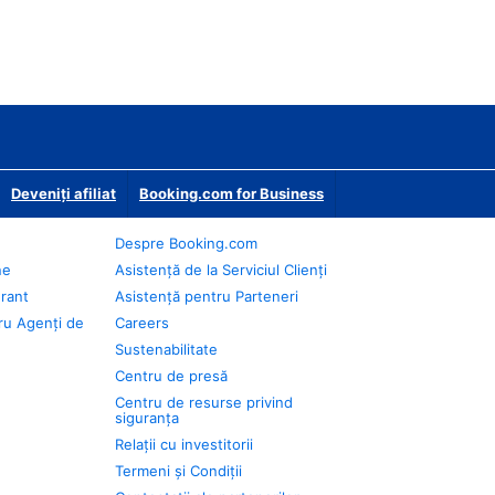
Deveniţi afiliat
Booking.com for Business
Despre Booking.com
ne
Asistență de la Serviciul Clienți
urant
Asistență pentru Parteneri
ru Agenți de
Careers
Sustenabilitate
Centru de presă
Centru de resurse privind
siguranța
Relații cu investitorii
Termeni și Condiții