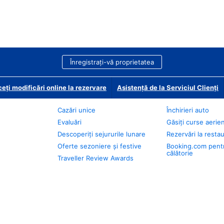
Înregistrați-vă proprietatea
eți modificări online la rezervare
Asistență de la Serviciul Clienți
Cazări unice
Închirieri auto
Evaluări
Găsiți curse aerie
Descoperiți sejururile lunare
Rezervări la resta
Oferte sezoniere și festive
Booking.com pent
călătorie
Traveller Review Awards