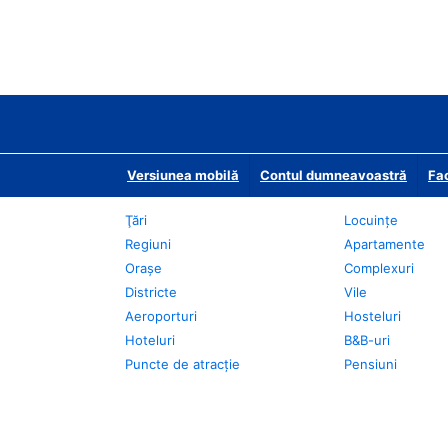
Versiunea mobilă
Contul dumneavoastră
Fac
Ţări
Locuințe
Regiuni
Apartamente
Oraşe
Complexuri
Districte
Vile
Aeroporturi
Hosteluri
Hoteluri
B&B-uri
Puncte de atracţie
Pensiuni