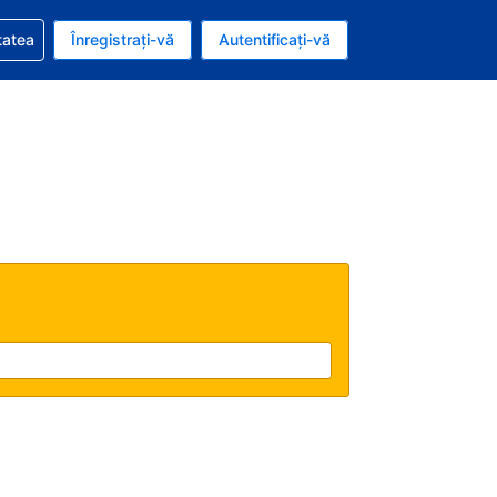
vire la rezervarea dvs.
tatea
Înregistrați-vă
Autentificați-vă
u nou românesc
e Română