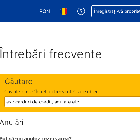
RON
Primiți asistență cu pri
Înregistrați-vă proprie
Alegeţi moneda. Moneda actuală este Le
Alegeți limba. Limba actuală est
Întrebări frecvente
Căutare
Cuvinte-cheie ˝Întrebări frecvente˝ sau subiect
Anulări
Pot să-mi anulez rezervarea?