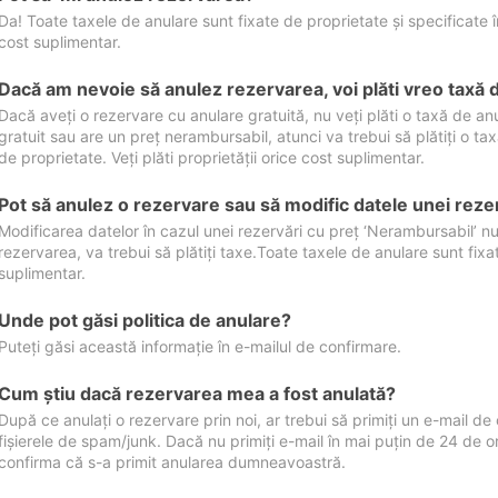
Da! Toate taxele de anulare sunt fixate de proprietate și specificate în 
cost suplimentar.
Dacă am nevoie să anulez rezervarea, voi plăti vreo taxă 
Dacă aveți o rezervare cu anulare gratuită, nu veți plăti o taxă de a
gratuit sau are un preț nerambursabil, atunci va trebui să plătiți o ta
de proprietate. Veți plăti proprietății orice cost suplimentar.
Pot să anulez o rezervare sau să modific datele unei reze
Modificarea datelor în cazul unei rezervări cu preț ‘Nerambursabil’ nu
rezervarea, va trebui să plătiți taxe.Toate taxele de anulare sunt fixate
suplimentar.
Unde pot găsi politica de anulare?
Puteți găsi această informație în e-mailul de confirmare.
Cum ştiu dacă rezervarea mea a fost anulată?
După ce anulați o rezervare prin noi, ar trebui să primiți un e-mail de c
fișierele de spam/junk. Dacă nu primiți e-mail în mai puțin de 24 de 
confirma că s-a primit anularea dumneavoastră.