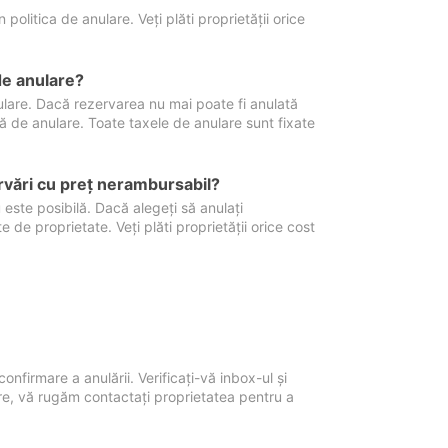
politica de anulare. Veți plăti proprietății orice
de anulare?
nulare. Dacă rezervarea nu mai poate fi anulată
xă de anulare. Toate taxele de anulare sunt fixate
rvări cu preţ nerambursabil?
 este posibilă. Dacă alegeți să anulați
 de proprietate. Veți plăti proprietății orice cost
onfirmare a anulării. Verificați-vă inbox-ul și
ore, vă rugăm contactați proprietatea pentru a