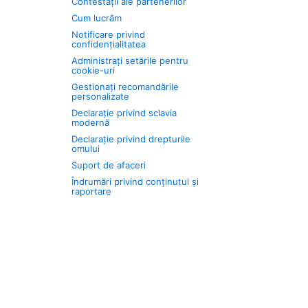
Contestații ale partenerilor
Cum lucrăm
Notificare privind
confidențialitatea
Administrați setările pentru
cookie-uri
Gestionați recomandările
personalizate
Declarație privind sclavia
modernă
Declarație privind drepturile
omului
Suport de afaceri
Îndrumări privind conținutul și
raportare