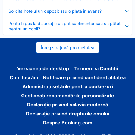
închis
Element
Solicită hotelul un depozit sau o plată în avans?
închis
Element
Poate fi pus la dispoziție un pat suplimentar sau un pătuț
închis
pentru un copil?
Înregistrați-vă proprietatea
Versiunea de desktop
Termeni și Condiții
Cum lucrăm
Notificare privind confidențialitatea
Administrați setările pentru cookie-uri
Gestionați recomandările personalizate
Declarație privind sclavia modernă
Declarație privind drepturile omului
Despre Booking.com