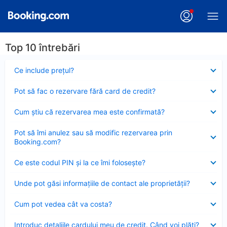
Top 10 întrebări
Element
Ce include preţul?
închis
Element
Pot să fac o rezervare fără card de credit?
închis
Element
Cum ştiu că rezervarea mea este confirmată?
închis
Element
Pot să îmi anulez sau să modific rezervarea prin
închis
Booking.com?
Element
Ce este codul PIN şi la ce îmi foloseşte?
închis
Element
Unde pot găsi informațiile de contact ale proprietății?
închis
Element
Cum pot vedea cât va costa?
închis
Element
Introduc detaliile cardului meu de credit. Când voi plăti?