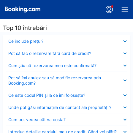
Top 10 întrebări
Element
Ce include preţul?
închis
Element
Pot să fac o rezervare fără card de credit?
închis
Element
Cum ştiu că rezervarea mea este confirmată?
închis
Element
Pot să îmi anulez sau să modific rezervarea prin
închis
Booking.com?
Element
Ce este codul PIN şi la ce îmi foloseşte?
închis
Element
Unde pot găsi informațiile de contact ale proprietății?
închis
Element
Cum pot vedea cât va costa?
închis
Element
Introduc detaliile cardului meu de credit. Când voi plăti?