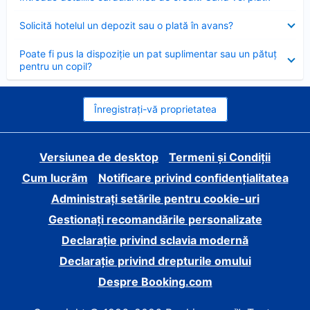
închis
Element
Solicită hotelul un depozit sau o plată în avans?
închis
Element
Poate fi pus la dispoziție un pat suplimentar sau un pătuț
închis
pentru un copil?
Înregistrați-vă proprietatea
Versiunea de desktop
Termeni și Condiții
Cum lucrăm
Notificare privind confidențialitatea
Administrați setările pentru cookie-uri
Gestionați recomandările personalizate
Declarație privind sclavia modernă
Declarație privind drepturile omului
Despre Booking.com