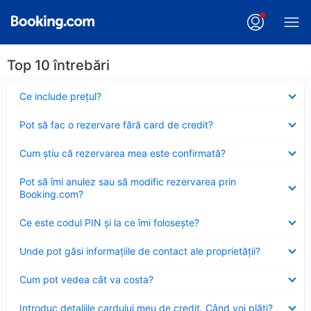
Top 10 întrebări
Element
Ce include preţul?
închis
Element
Pot să fac o rezervare fără card de credit?
închis
Element
Cum ştiu că rezervarea mea este confirmată?
închis
Element
Pot să îmi anulez sau să modific rezervarea prin
închis
Booking.com?
Element
Ce este codul PIN şi la ce îmi foloseşte?
închis
Element
Unde pot găsi informațiile de contact ale proprietății?
închis
Element
Cum pot vedea cât va costa?
închis
Element
Introduc detaliile cardului meu de credit. Când voi plăti?