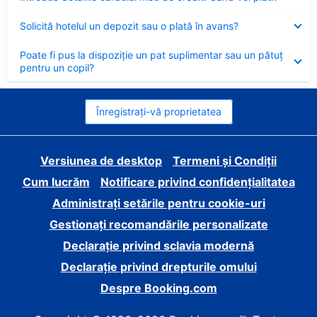
închis
Element
Solicită hotelul un depozit sau o plată în avans?
închis
Element
Poate fi pus la dispoziție un pat suplimentar sau un pătuț
închis
pentru un copil?
Înregistrați-vă proprietatea
Versiunea de desktop
Termeni și Condiții
Cum lucrăm
Notificare privind confidențialitatea
Administrați setările pentru cookie-uri
Gestionați recomandările personalizate
Declarație privind sclavia modernă
Declarație privind drepturile omului
Despre Booking.com