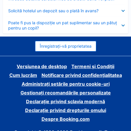
închis
Element
Solicită hotelul un depozit sau o plată în avans?
închis
Element
Poate fi pus la dispoziție un pat suplimentar sau un pătuț
închis
pentru un copil?
Înregistrați-vă proprietatea
Versiunea de desktop
Termeni și Condiții
Cum lucrăm
Notificare privind confidențialitatea
Administrați setările pentru cookie-uri
Gestionați recomandările personalizate
Declarație privind sclavia modernă
Declarație privind drepturile omului
Despre Booking.com