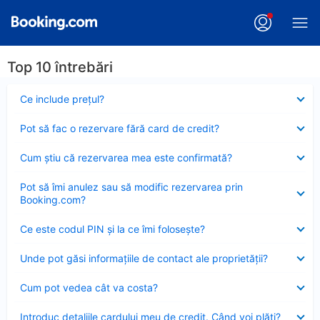
Top 10 întrebări
Element
Ce include preţul?
închis
Element
Pot să fac o rezervare fără card de credit?
închis
Element
Cum ştiu că rezervarea mea este confirmată?
închis
Element
Pot să îmi anulez sau să modific rezervarea prin
închis
Booking.com?
Element
Ce este codul PIN şi la ce îmi foloseşte?
închis
Element
Unde pot găsi informațiile de contact ale proprietății?
închis
Element
Cum pot vedea cât va costa?
închis
Element
Introduc detaliile cardului meu de credit. Când voi plăti?