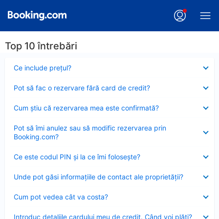
Top 10 întrebări
Element
Ce include preţul?
închis
Element
Pot să fac o rezervare fără card de credit?
închis
Element
Cum ştiu că rezervarea mea este confirmată?
închis
Element
Pot să îmi anulez sau să modific rezervarea prin
închis
Booking.com?
Element
Ce este codul PIN şi la ce îmi foloseşte?
închis
Element
Unde pot găsi informațiile de contact ale proprietății?
închis
Element
Cum pot vedea cât va costa?
închis
Element
Introduc detaliile cardului meu de credit. Când voi plăti?