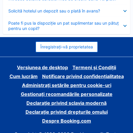
închis
Element
Solicită hotelul un depozit sau o plată în avans?
închis
Element
Poate fi pus la dispoziție un pat suplimentar sau un pătuț
închis
pentru un copil?
Înregistrați-vă proprietatea
Versiunea de desktop
Termeni și Condiții
Cum lucrăm
Notificare privind confidențialitatea
Administrați setările pentru cookie-uri
Gestionați recomandările personalizate
Declarație privind sclavia modernă
Declarație privind drepturile omului
Despre Booking.com