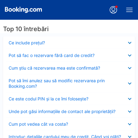
Top 10 întrebări
Element
Ce include preţul?
închis
Element
Pot să fac o rezervare fără card de credit?
închis
Element
Cum ştiu că rezervarea mea este confirmată?
închis
Element
Pot să îmi anulez sau să modific rezervarea prin
închis
Booking.com?
Element
Ce este codul PIN şi la ce îmi foloseşte?
închis
Element
Unde pot găsi informațiile de contact ale proprietății?
închis
Element
Cum pot vedea cât va costa?
închis
Element
Introduc detaliile cardului meu de credit. Când voi plăti?