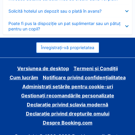
închis
Element
Solicită hotelul un depozit sau o plată în avans?
închis
Element
Poate fi pus la dispoziție un pat suplimentar sau un pătuț
închis
pentru un copil?
Înregistrați-vă proprietatea
Versiunea de desktop
Termeni și Condiții
Cum lucrăm
Notificare privind confidențialitatea
Administrați setările pentru cookie-uri
Gestionați recomandările personalizate
Declarație privind sclavia modernă
Declarație privind drepturile omului
Despre Booking.com