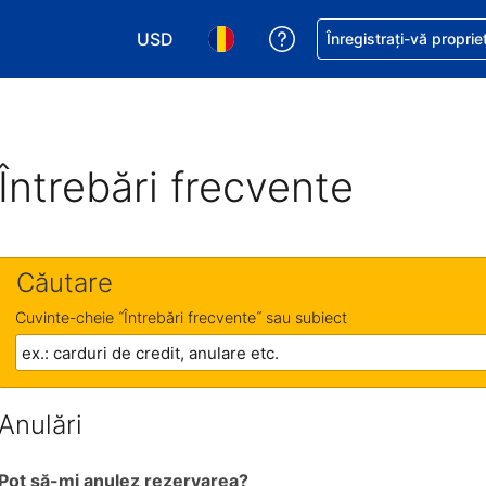
USD
Primiți asistență cu pri
Înregistrați-vă proprie
Alegeţi moneda. Moneda actuală este Dol
Alegeți limba. Limba actuală est
Întrebări frecvente
Căutare
Cuvinte-cheie ˝Întrebări frecvente˝ sau subiect
Anulări
Pot să-mi anulez rezervarea?