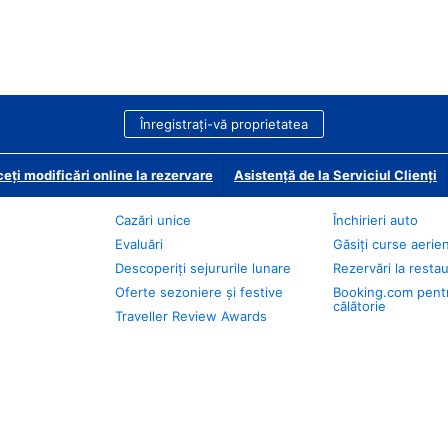
Înregistrați-vă proprietatea
eți modificări online la rezervare
Asistență de la Serviciul Clienți
Cazări unice
Închirieri auto
Evaluări
Găsiți curse aerie
Descoperiți sejururile lunare
Rezervări la resta
Oferte sezoniere și festive
Booking.com pent
călătorie
Traveller Review Awards