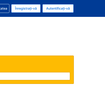
vire la rezervarea dvs.
tatea
Înregistrați-vă
Autentificați-vă
ar american
e Română