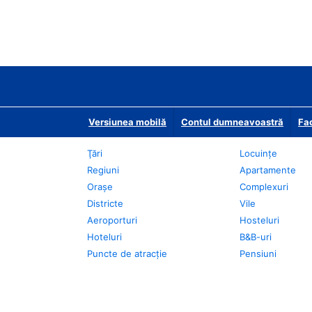
Versiunea mobilă
Contul dumneavoastră
Fac
Ţări
Locuințe
Regiuni
Apartamente
Oraşe
Complexuri
Districte
Vile
Aeroporturi
Hosteluri
Hoteluri
B&B-uri
Puncte de atracţie
Pensiuni