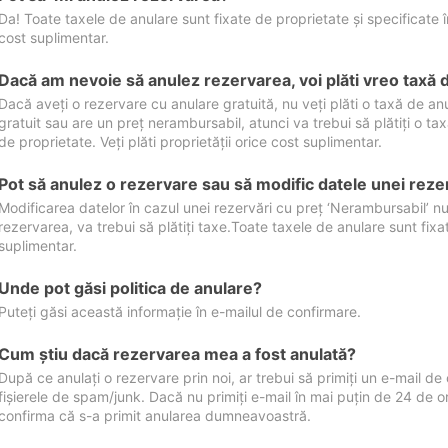
Da! Toate taxele de anulare sunt fixate de proprietate și specificate în 
cost suplimentar.
Dacă am nevoie să anulez rezervarea, voi plăti vreo taxă 
Dacă aveți o rezervare cu anulare gratuită, nu veți plăti o taxă de a
gratuit sau are un preț nerambursabil, atunci va trebui să plătiți o ta
de proprietate. Veți plăti proprietății orice cost suplimentar.
Pot să anulez o rezervare sau să modific datele unei reze
Modificarea datelor în cazul unei rezervări cu preț ‘Nerambursabil’ nu
rezervarea, va trebui să plătiți taxe.Toate taxele de anulare sunt fixate
suplimentar.
Unde pot găsi politica de anulare?
Puteți găsi această informație în e-mailul de confirmare.
Cum ştiu dacă rezervarea mea a fost anulată?
După ce anulați o rezervare prin noi, ar trebui să primiți un e-mail de c
fișierele de spam/junk. Dacă nu primiți e-mail în mai puțin de 24 de 
confirma că s-a primit anularea dumneavoastră.