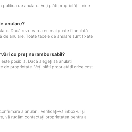
politica de anulare. Veți plăti proprietății orice
de anulare?
nulare. Dacă rezervarea nu mai poate fi anulată
xă de anulare. Toate taxele de anulare sunt fixate
rvări cu preţ nerambursabil?
 este posibilă. Dacă alegeți să anulați
 de proprietate. Veți plăti proprietății orice cost
onfirmare a anulării. Verificați-vă inbox-ul și
ore, vă rugăm contactați proprietatea pentru a