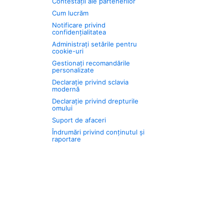
Contestații ale partenerilor
Cum lucrăm
Notificare privind
confidențialitatea
Administrați setările pentru
cookie-uri
Gestionați recomandările
personalizate
Declarație privind sclavia
modernă
Declarație privind drepturile
omului
Suport de afaceri
Îndrumări privind conținutul și
raportare