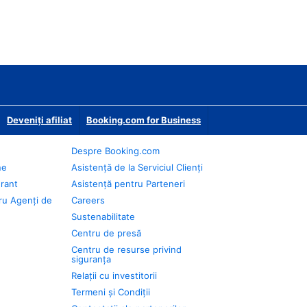
Deveniţi afiliat
Booking.com for Business
Despre Booking.com
ne
Asistență de la Serviciul Clienți
urant
Asistență pentru Parteneri
ru Agenți de
Careers
Sustenabilitate
Centru de presă
Centru de resurse privind
siguranța
Relații cu investitorii
Termeni și Condiții