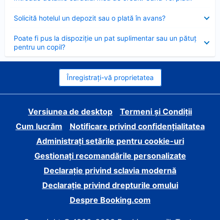
închis
Element
Solicită hotelul un depozit sau o plată în avans?
închis
Element
Poate fi pus la dispoziție un pat suplimentar sau un pătuț
închis
pentru un copil?
Înregistrați-vă proprietatea
Versiunea de desktop
Termeni și Condiții
Cum lucrăm
Notificare privind confidențialitatea
Administrați setările pentru cookie-uri
Gestionați recomandările personalizate
Declarație privind sclavia modernă
Declarație privind drepturile omului
Despre Booking.com