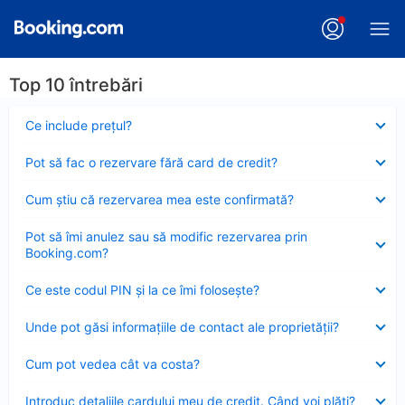
Top 10 întrebări
Element
Ce include preţul?
închis
Element
Pot să fac o rezervare fără card de credit?
închis
Element
Cum ştiu că rezervarea mea este confirmată?
închis
Element
Pot să îmi anulez sau să modific rezervarea prin
închis
Booking.com?
Element
Ce este codul PIN şi la ce îmi foloseşte?
închis
Element
Unde pot găsi informațiile de contact ale proprietății?
închis
Element
Cum pot vedea cât va costa?
închis
Element
Introduc detaliile cardului meu de credit. Când voi plăti?