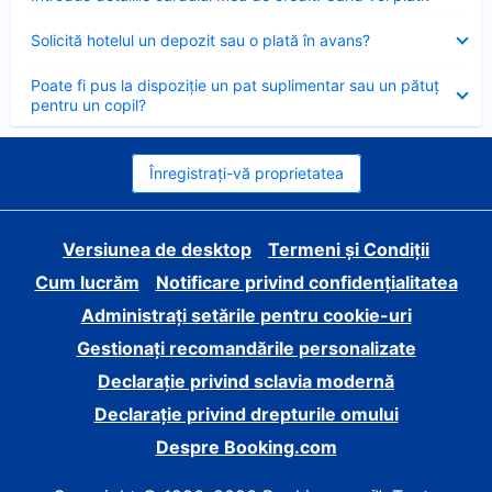
închis
Element
Solicită hotelul un depozit sau o plată în avans?
închis
Element
Poate fi pus la dispoziție un pat suplimentar sau un pătuț
închis
pentru un copil?
Înregistrați-vă proprietatea
Versiunea de desktop
Termeni și Condiții
Cum lucrăm
Notificare privind confidențialitatea
Administrați setările pentru cookie-uri
Gestionați recomandările personalizate
Declarație privind sclavia modernă
Declarație privind drepturile omului
Despre Booking.com