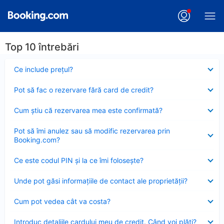
Top 10 întrebări
Element
Ce include preţul?
închis
Element
Pot să fac o rezervare fără card de credit?
închis
Element
Cum ştiu că rezervarea mea este confirmată?
închis
Element
Pot să îmi anulez sau să modific rezervarea prin
închis
Booking.com?
Element
Ce este codul PIN şi la ce îmi foloseşte?
închis
Element
Unde pot găsi informațiile de contact ale proprietății?
închis
Element
Cum pot vedea cât va costa?
închis
Element
Introduc detaliile cardului meu de credit. Când voi plăti?