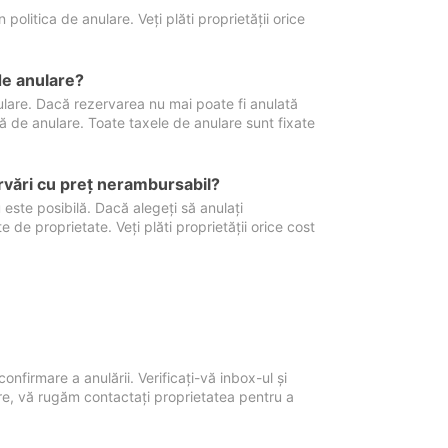
politica de anulare. Veți plăti proprietății orice
de anulare?
nulare. Dacă rezervarea nu mai poate fi anulată
xă de anulare. Toate taxele de anulare sunt fixate
rvări cu preţ nerambursabil?
 este posibilă. Dacă alegeți să anulați
 de proprietate. Veți plăti proprietății orice cost
onfirmare a anulării. Verificați-vă inbox-ul și
ore, vă rugăm contactați proprietatea pentru a