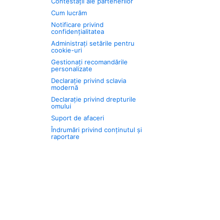
Contestații ale partenerilor
Cum lucrăm
Notificare privind
confidențialitatea
Administrați setările pentru
cookie-uri
Gestionați recomandările
personalizate
Declarație privind sclavia
modernă
Declarație privind drepturile
omului
Suport de afaceri
Îndrumări privind conținutul și
raportare