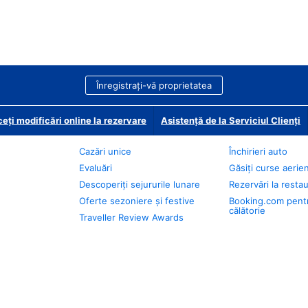
Înregistrați-vă proprietatea
eți modificări online la rezervare
Asistență de la Serviciul Clienți
Cazări unice
Închirieri auto
Evaluări
Găsiți curse aerie
Descoperiți sejururile lunare
Rezervări la resta
Oferte sezoniere și festive
Booking.com pent
călătorie
Traveller Review Awards