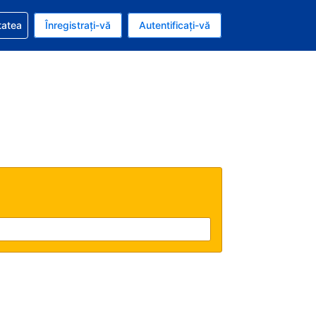
vire la rezervarea dvs.
tatea
Înregistrați-vă
Autentificați-vă
u nou românesc
e Română