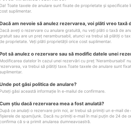
Da! Toate taxele de anulare sunt fixate de proprietate și specificate în 
cost suplimentar.
Dacă am nevoie să anulez rezervarea, voi plăti vreo taxă 
Dacă aveți o rezervare cu anulare gratuită, nu veți plăti o taxă de a
gratuit sau are un preț nerambursabil, atunci va trebui să plătiți o ta
de proprietate. Veți plăti proprietății orice cost suplimentar.
Pot să anulez o rezervare sau să modific datele unei reze
Modificarea datelor în cazul unei rezervări cu preț ‘Nerambursabil’ nu
rezervarea, va trebui să plătiți taxe.Toate taxele de anulare sunt fixate
suplimentar.
Unde pot găsi politica de anulare?
Puteți găsi această informație în e-mailul de confirmare.
Cum ştiu dacă rezervarea mea a fost anulată?
După ce anulați o rezervare prin noi, ar trebui să primiți un e-mail de c
fișierele de spam/junk. Dacă nu primiți e-mail în mai puțin de 24 de 
confirma că s-a primit anularea dumneavoastră.