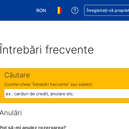
RON
Primiți asistență cu pri
Înregistrați-vă proprie
Alegeţi moneda. Moneda actuală este Le
Alegeți limba. Limba actuală est
Întrebări frecvente
Căutare
Cuvinte-cheie ˝Întrebări frecvente˝ sau subiect
Anulări
Pot să-mi anulez rezervarea?