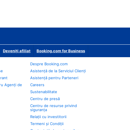
Deveniţi afiliat
Booking.com for Business
Despre Booking.com
ne
Asistență de la Serviciul Clienți
urant
Asistență pentru Parteneri
ru Agenți de
Careers
Sustenabilitate
Centru de presă
Centru de resurse privind
siguranța
Relații cu investitorii
Termeni și Condiții