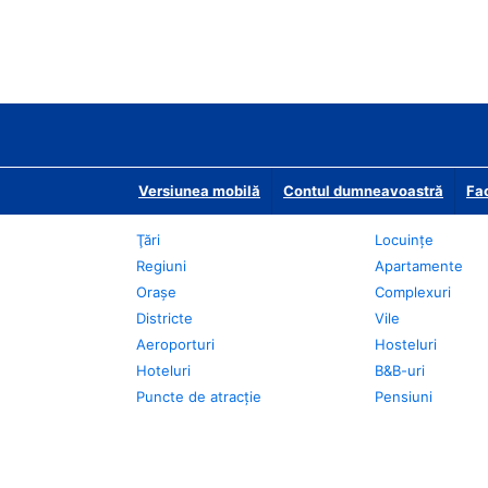
Versiunea mobilă
Contul dumneavoastră
Fac
Ţări
Locuințe
Regiuni
Apartamente
Oraşe
Complexuri
Districte
Vile
Aeroporturi
Hosteluri
Hoteluri
B&B-uri
Puncte de atracţie
Pensiuni