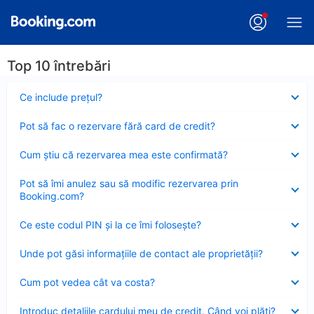
Top 10 întrebări
Element
Ce include preţul?
închis
Element
Pot să fac o rezervare fără card de credit?
închis
Element
Cum ştiu că rezervarea mea este confirmată?
închis
Element
Pot să îmi anulez sau să modific rezervarea prin
închis
Booking.com?
Element
Ce este codul PIN şi la ce îmi foloseşte?
închis
Element
Unde pot găsi informațiile de contact ale proprietății?
închis
Element
Cum pot vedea cât va costa?
închis
Element
Introduc detaliile cardului meu de credit. Când voi plăti?