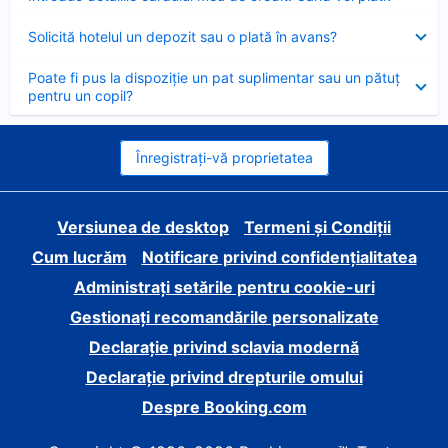
închis
Element
Solicită hotelul un depozit sau o plată în avans?
închis
Element
Poate fi pus la dispoziție un pat suplimentar sau un pătuț
închis
pentru un copil?
Înregistrați-vă proprietatea
Versiunea de desktop
Termeni și Condiții
Cum lucrăm
Notificare privind confidențialitatea
Administrați setările pentru cookie-uri
Gestionați recomandările personalizate
Declarație privind sclavia modernă
Declarație privind drepturile omului
Despre Booking.com