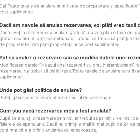
Da! Toate taxele de anulare sunt fixate de proprietate și specificate în 
cost suplimentar.
Dacă am nevoie să anulez rezervarea, voi plăti vreo taxă 
Dacă aveți o rezervare cu anulare gratuită, nu veți plăti o taxă de a
gratuit sau are un preț nerambursabil, atunci va trebui să plătiți o ta
de proprietate. Veți plăti proprietății orice cost suplimentar.
Pot să anulez o rezervare sau să modific datele unei reze
Modificarea datelor în cazul unei rezervări cu preț ‘Nerambursabil’ nu
rezervarea, va trebui să plătiți taxe.Toate taxele de anulare sunt fixate
suplimentar.
Unde pot găsi politica de anulare?
Puteți găsi această informație în e-mailul de confirmare.
Cum ştiu dacă rezervarea mea a fost anulată?
După ce anulați o rezervare prin noi, ar trebui să primiți un e-mail de c
fișierele de spam/junk. Dacă nu primiți e-mail în mai puțin de 24 de 
confirma că s-a primit anularea dumneavoastră.