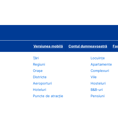
Versiunea mobilă
Contul dumneavoastră
Fac
Ţări
Locuințe
Regiuni
Apartamente
Oraşe
Complexuri
Districte
Vile
Aeroporturi
Hosteluri
Hoteluri
B&B-uri
Puncte de atracţie
Pensiuni