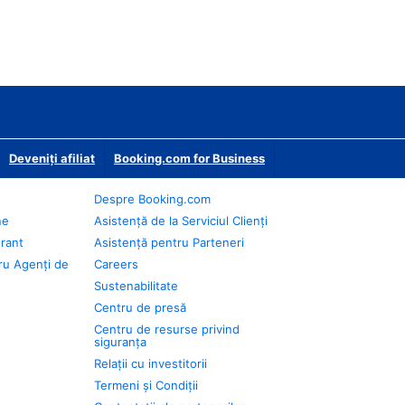
Deveniţi afiliat
Booking.com for Business
Despre Booking.com
ne
Asistență de la Serviciul Clienți
urant
Asistență pentru Parteneri
ru Agenți de
Careers
Sustenabilitate
Centru de presă
Centru de resurse privind
siguranța
Relații cu investitorii
Termeni și Condiții