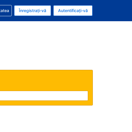
vire la rezervarea dvs.
tatea
Înregistrați-vă
Autentificați-vă
ar american
e Română