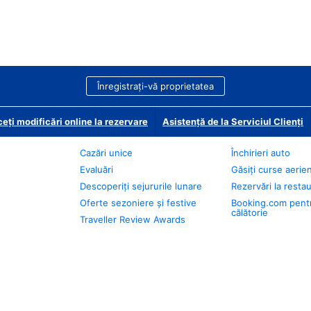
Înregistrați-vă proprietatea
eți modificări online la rezervare
Asistență de la Serviciul Clienți
Cazări unice
Închirieri auto
Evaluări
Găsiți curse aerie
Descoperiți sejururile lunare
Rezervări la resta
Oferte sezoniere și festive
Booking.com pent
călătorie
Traveller Review Awards