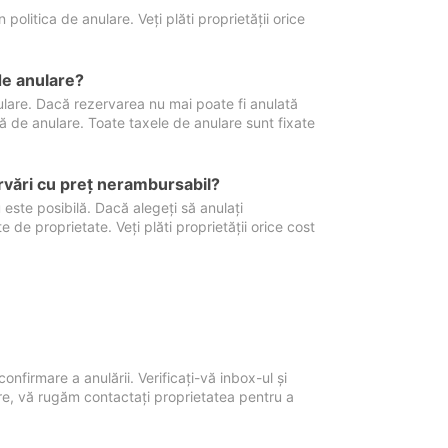
politica de anulare. Veți plăti proprietății orice
de anulare?
nulare. Dacă rezervarea nu mai poate fi anulată
xă de anulare. Toate taxele de anulare sunt fixate
rvări cu preţ nerambursabil?
 este posibilă. Dacă alegeți să anulați
 de proprietate. Veți plăti proprietății orice cost
onfirmare a anulării. Verificați-vă inbox-ul și
ore, vă rugăm contactați proprietatea pentru a