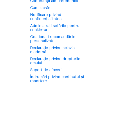
Contestații ale partenerilor
Cum lucrăm
Notificare privind
confidențialitatea
Administrați setările pentru
cookie-uri
Gestionați recomandările
personalizate
Declarație privind sclavia
modernă
Declarație privind drepturile
omului
Suport de afaceri
Îndrumări privind conținutul și
raportare