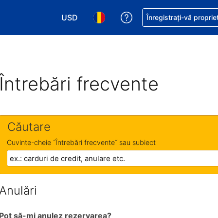
USD
Primiți asistență cu pri
Înregistrați-vă proprie
Alegeţi moneda. Moneda actuală este Dol
Alegeți limba. Limba actuală est
Întrebări frecvente
Căutare
Cuvinte-cheie ˝Întrebări frecvente˝ sau subiect
Anulări
Pot să-mi anulez rezervarea?