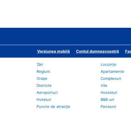
Versiunea mobilă
Contul dumneavoastră
Fac
Ţări
Locuințe
Regiuni
Apartamente
Oraşe
Complexuri
Districte
Vile
Aeroporturi
Hosteluri
Hoteluri
B&B-uri
Puncte de atracţie
Pensiuni