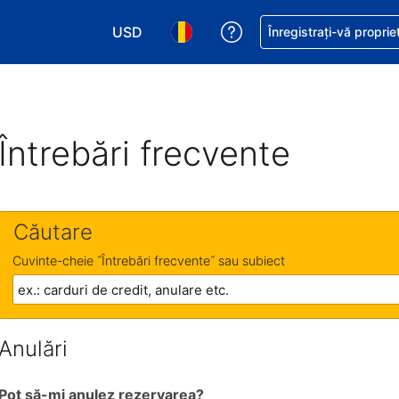
USD
Primiți asistență cu pri
Înregistrați-vă proprie
Alegeţi moneda. Moneda actuală este Dol
Alegeți limba. Limba actuală est
Întrebări frecvente
Căutare
Cuvinte-cheie ˝Întrebări frecvente˝ sau subiect
Anulări
Pot să-mi anulez rezervarea?