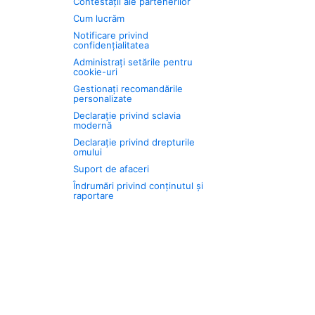
Contestații ale partenerilor
Cum lucrăm
Notificare privind
confidențialitatea
Administrați setările pentru
cookie-uri
Gestionați recomandările
personalizate
Declarație privind sclavia
modernă
Declarație privind drepturile
omului
Suport de afaceri
Îndrumări privind conținutul și
raportare