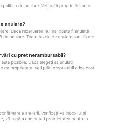
politica de anulare. Veți plăti proprietății orice
de anulare?
nulare. Dacă rezervarea nu mai poate fi anulată
xă de anulare. Toate taxele de anulare sunt fixate
rvări cu preţ nerambursabil?
 este posibilă. Dacă alegeți să anulați
 de proprietate. Veți plăti proprietății orice cost
onfirmare a anulării. Verificați-vă inbox-ul și
ore, vă rugăm contactați proprietatea pentru a