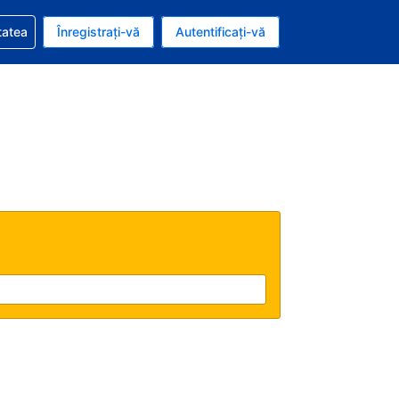
vire la rezervarea dvs.
tatea
Înregistrați-vă
Autentificați-vă
ar american
e Română