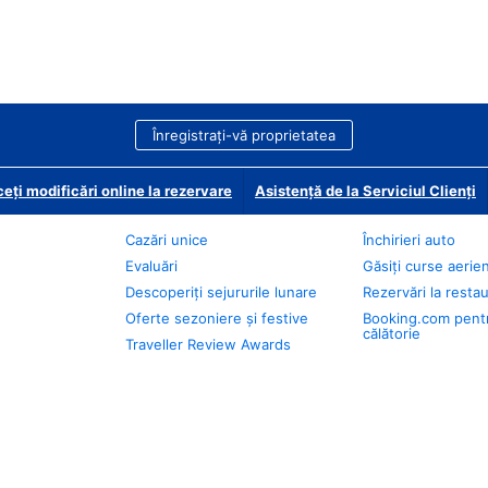
Înregistrați-vă proprietatea
eți modificări online la rezervare
Asistență de la Serviciul Clienți
Cazări unice
Închirieri auto
Evaluări
Găsiți curse aerie
Descoperiți sejururile lunare
Rezervări la resta
Oferte sezoniere și festive
Booking.com pent
călătorie
Traveller Review Awards