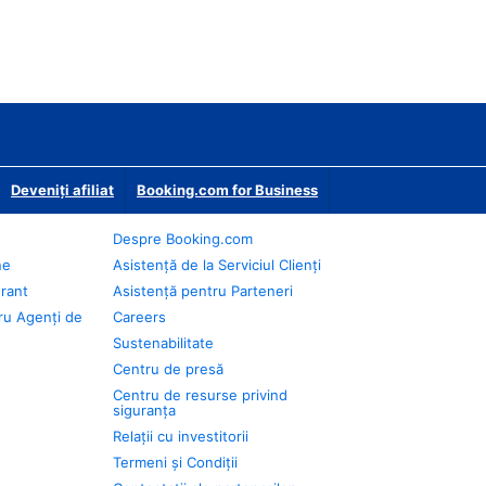
Deveniţi afiliat
Booking.com for Business
Despre Booking.com
ne
Asistență de la Serviciul Clienți
urant
Asistență pentru Parteneri
ru Agenți de
Careers
Sustenabilitate
Centru de presă
Centru de resurse privind
siguranța
Relații cu investitorii
Termeni și Condiții