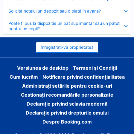
închis
Element
Solicită hotelul un depozit sau o plată în avans?
închis
Element
Poate fi pus la dispoziție un pat suplimentar sau un pătuț
închis
pentru un copil?
Înregistrați-vă proprietatea
Versiunea de desktop
Termeni și Condiții
Cum lucrăm
Notificare privind confidențialitatea
Administrați setările pentru cookie-uri
Gestionați recomandările personalizate
Declarație privind sclavia modernă
Declarație privind drepturile omului
Despre Booking.com