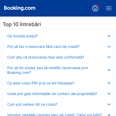
Top 10 întrebări
Element
Ce include preţul?
închis
Element
Pot să fac o rezervare fără card de credit?
închis
Element
Cum ştiu că rezervarea mea este confirmată?
închis
Element
Pot să îmi anulez sau să modific rezervarea prin
închis
Booking.com?
Element
Ce este codul PIN şi la ce îmi foloseşte?
închis
Element
Unde pot găsi informațiile de contact ale proprietății?
închis
Element
Cum pot vedea cât va costa?
închis
Element
Introduc detaliile cardului meu de credit. Când voi plăti?