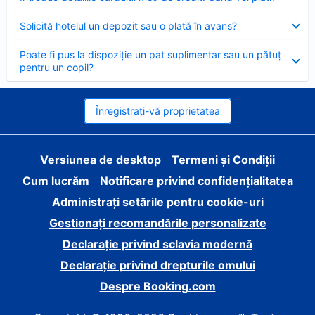
închis
Element
Solicită hotelul un depozit sau o plată în avans?
închis
Element
Poate fi pus la dispoziție un pat suplimentar sau un pătuț
închis
pentru un copil?
Înregistrați-vă proprietatea
Versiunea de desktop
Termeni și Condiții
Cum lucrăm
Notificare privind confidențialitatea
Administrați setările pentru cookie-uri
Gestionați recomandările personalizate
Declarație privind sclavia modernă
Declarație privind drepturile omului
Despre Booking.com