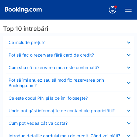
Top 10 întrebări
Element
Ce include preţul?
închis
Element
Pot să fac o rezervare fără card de credit?
închis
Element
Cum ştiu că rezervarea mea este confirmată?
închis
Element
Pot să îmi anulez sau să modific rezervarea prin
închis
Booking.com?
Element
Ce este codul PIN şi la ce îmi foloseşte?
închis
Element
Unde pot găsi informațiile de contact ale proprietății?
închis
Element
Cum pot vedea cât va costa?
închis
Element
Introduc detaliile cardului meu de credit. Când voi plăti?