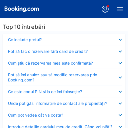
Top 10 întrebări
Element
Ce include preţul?
închis
Element
Pot să fac o rezervare fără card de credit?
închis
Element
Cum ştiu că rezervarea mea este confirmată?
închis
Element
Pot să îmi anulez sau să modific rezervarea prin
închis
Booking.com?
Element
Ce este codul PIN şi la ce îmi foloseşte?
închis
Element
Unde pot găsi informațiile de contact ale proprietății?
închis
Element
Cum pot vedea cât va costa?
închis
Element
Introduc detaliile cardului meu de credit. Când voi plăti?