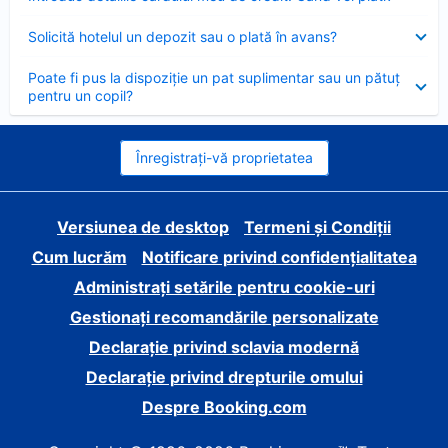
închis
Element
Solicită hotelul un depozit sau o plată în avans?
închis
Element
Poate fi pus la dispoziție un pat suplimentar sau un pătuț
închis
pentru un copil?
Înregistrați-vă proprietatea
Versiunea de desktop
Termeni și Condiții
Cum lucrăm
Notificare privind confidențialitatea
Administrați setările pentru cookie-uri
Gestionați recomandările personalizate
Declarație privind sclavia modernă
Declarație privind drepturile omului
Despre Booking.com