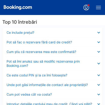
Top 10 întrebări
Element
Ce include preţul?
închis
Element
Pot să fac o rezervare fără card de credit?
închis
Element
Cum ştiu că rezervarea mea este confirmată?
închis
Element
Pot să îmi anulez sau să modific rezervarea prin
închis
Booking.com?
Element
Ce este codul PIN şi la ce îmi foloseşte?
închis
Element
Unde pot găsi informațiile de contact ale proprietății?
închis
Element
Cum pot vedea cât va costa?
închis
Element
Introduc detaliile cardului meu de credit. Când voi plăti?