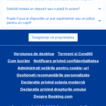
închis
Element
Solicită hotelul un depozit sau o plată în avans?
închis
Element
Poate fi pus la dispoziție un pat suplimentar sau un pătuț
închis
pentru un copil?
Înregistrați-vă proprietatea
Versiunea de desktop
Termeni și Condiții
Cum lucrăm
Notificare privind confidențialitatea
Administrați setările pentru cookie-uri
Gestionați recomandările personalizate
Declarație privind sclavia modernă
Declarație privind drepturile omului
Despre Booking.com