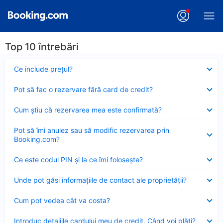
Top 10 întrebări
Element
Ce include preţul?
închis
Element
Pot să fac o rezervare fără card de credit?
închis
Element
Cum ştiu că rezervarea mea este confirmată?
închis
Element
Pot să îmi anulez sau să modific rezervarea prin
închis
Booking.com?
Element
Ce este codul PIN şi la ce îmi foloseşte?
închis
Element
Unde pot găsi informațiile de contact ale proprietății?
închis
Element
Cum pot vedea cât va costa?
închis
Element
Introduc detaliile cardului meu de credit. Când voi plăti?