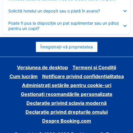
închis
Element
Solicită hotelul un depozit sau o plată în avans?
închis
Element
Poate fi pus la dispoziție un pat suplimentar sau un pătuț
închis
pentru un copil?
Înregistrați-vă proprietatea
Versiunea de desktop
Termeni și Condiții
Cum lucrăm
Notificare privind confidențialitatea
Administrați setările pentru cookie-uri
Gestionați recomandările personalizate
Declarație privind sclavia modernă
Declarație privind drepturile omului
Despre Booking.com