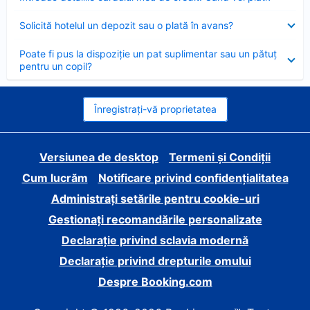
închis
Element
Solicită hotelul un depozit sau o plată în avans?
închis
Element
Poate fi pus la dispoziție un pat suplimentar sau un pătuț
închis
pentru un copil?
Înregistrați-vă proprietatea
Versiunea de desktop
Termeni și Condiții
Cum lucrăm
Notificare privind confidențialitatea
Administrați setările pentru cookie-uri
Gestionați recomandările personalizate
Declarație privind sclavia modernă
Declarație privind drepturile omului
Despre Booking.com