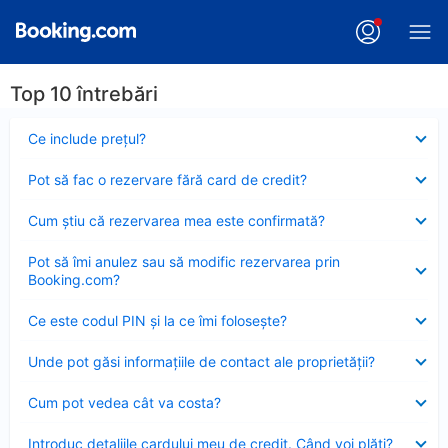
Top 10 întrebări
Element
Ce include preţul?
închis
Element
Pot să fac o rezervare fără card de credit?
închis
Element
Cum ştiu că rezervarea mea este confirmată?
închis
Element
Pot să îmi anulez sau să modific rezervarea prin
închis
Booking.com?
Element
Ce este codul PIN şi la ce îmi foloseşte?
închis
Element
Unde pot găsi informațiile de contact ale proprietății?
închis
Element
Cum pot vedea cât va costa?
închis
Element
Introduc detaliile cardului meu de credit. Când voi plăti?