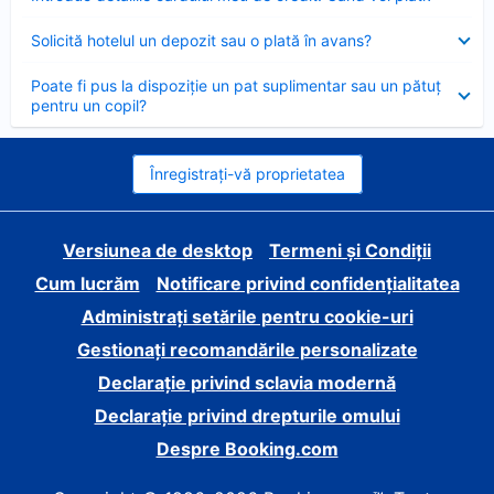
închis
Element
Solicită hotelul un depozit sau o plată în avans?
închis
Element
Poate fi pus la dispoziție un pat suplimentar sau un pătuț
închis
pentru un copil?
Înregistrați-vă proprietatea
Versiunea de desktop
Termeni și Condiții
Cum lucrăm
Notificare privind confidențialitatea
Administrați setările pentru cookie-uri
Gestionați recomandările personalizate
Declarație privind sclavia modernă
Declarație privind drepturile omului
Despre Booking.com