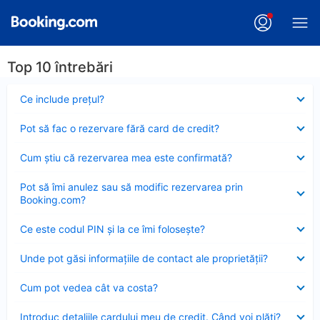
Top 10 întrebări
Element
Ce include preţul?
închis
Element
Pot să fac o rezervare fără card de credit?
închis
Element
Cum ştiu că rezervarea mea este confirmată?
închis
Element
Pot să îmi anulez sau să modific rezervarea prin
închis
Booking.com?
Element
Ce este codul PIN şi la ce îmi foloseşte?
închis
Element
Unde pot găsi informațiile de contact ale proprietății?
închis
Element
Cum pot vedea cât va costa?
închis
Element
Introduc detaliile cardului meu de credit. Când voi plăti?