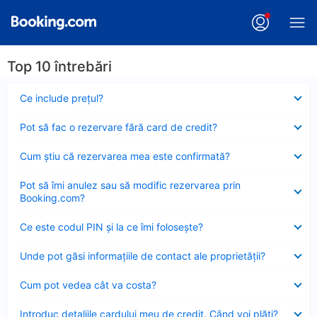
Top 10 întrebări
Element
Ce include preţul?
închis
Element
Pot să fac o rezervare fără card de credit?
închis
Element
Cum ştiu că rezervarea mea este confirmată?
închis
Element
Pot să îmi anulez sau să modific rezervarea prin
închis
Booking.com?
Element
Ce este codul PIN şi la ce îmi foloseşte?
închis
Element
Unde pot găsi informațiile de contact ale proprietății?
închis
Element
Cum pot vedea cât va costa?
închis
Element
Introduc detaliile cardului meu de credit. Când voi plăti?