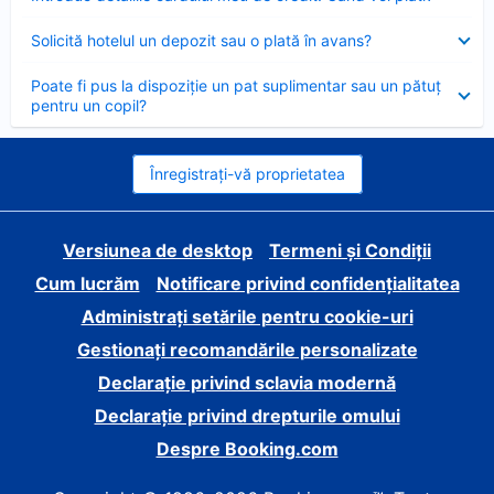
închis
Element
Solicită hotelul un depozit sau o plată în avans?
închis
Element
Poate fi pus la dispoziție un pat suplimentar sau un pătuț
închis
pentru un copil?
Înregistrați-vă proprietatea
Versiunea de desktop
Termeni și Condiții
Cum lucrăm
Notificare privind confidențialitatea
Administrați setările pentru cookie-uri
Gestionați recomandările personalizate
Declarație privind sclavia modernă
Declarație privind drepturile omului
Despre Booking.com