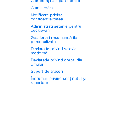
Contestații ale partenerilor
Cum lucrăm
Notificare privind
confidențialitatea
Administrați setările pentru
cookie-uri
Gestionați recomandările
personalizate
Declarație privind sclavia
modernă
Declarație privind drepturile
omului
Suport de afaceri
Îndrumări privind conținutul și
raportare