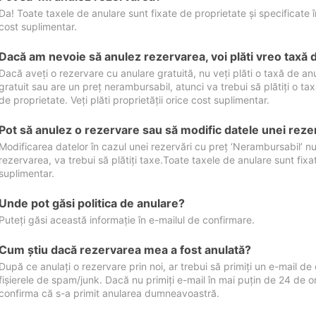
Da! Toate taxele de anulare sunt fixate de proprietate și specificate în 
cost suplimentar.
Dacă am nevoie să anulez rezervarea, voi plăti vreo taxă 
Dacă aveți o rezervare cu anulare gratuită, nu veți plăti o taxă de a
gratuit sau are un preț nerambursabil, atunci va trebui să plătiți o ta
de proprietate. Veți plăti proprietății orice cost suplimentar.
Pot să anulez o rezervare sau să modific datele unei reze
Modificarea datelor în cazul unei rezervări cu preț ‘Nerambursabil’ nu
rezervarea, va trebui să plătiți taxe.Toate taxele de anulare sunt fixate
suplimentar.
Unde pot găsi politica de anulare?
Puteți găsi această informație în e-mailul de confirmare.
Cum ştiu dacă rezervarea mea a fost anulată?
După ce anulați o rezervare prin noi, ar trebui să primiți un e-mail de c
fișierele de spam/junk. Dacă nu primiți e-mail în mai puțin de 24 de 
confirma că s-a primit anularea dumneavoastră.