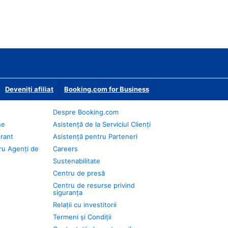
Deveniţi afiliat
Booking.com for Business
Despre Booking.com
ne
Asistență de la Serviciul Clienți
urant
Asistență pentru Parteneri
ru Agenți de
Careers
Sustenabilitate
Centru de presă
Centru de resurse privind
siguranța
Relații cu investitorii
Termeni și Condiții