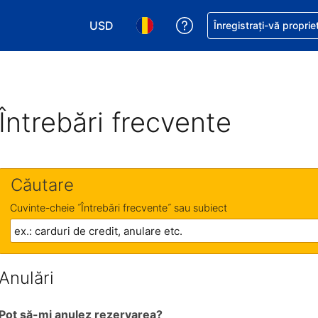
USD
Primiți asistență cu pri
Înregistrați-vă proprie
Alegeţi moneda. Moneda actuală este Dol
Alegeți limba. Limba actuală est
Întrebări frecvente
Căutare
Cuvinte-cheie ˝Întrebări frecvente˝ sau subiect
Anulări
Pot să-mi anulez rezervarea?