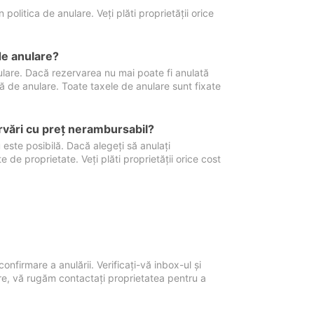
politica de anulare. Veți plăti proprietății orice
de anulare?
nulare. Dacă rezervarea nu mai poate fi anulată
xă de anulare. Toate taxele de anulare sunt fixate
rvări cu preţ nerambursabil?
 este posibilă. Dacă alegeți să anulați
 de proprietate. Veți plăti proprietății orice cost
onfirmare a anulării. Verificați-vă inbox-ul și
ore, vă rugăm contactați proprietatea pentru a