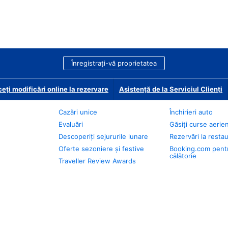
Înregistrați-vă proprietatea
eți modificări online la rezervare
Asistență de la Serviciul Clienți
Cazări unice
Închirieri auto
Evaluări
Găsiți curse aerie
Descoperiți sejururile lunare
Rezervări la resta
Oferte sezoniere și festive
Booking.com pent
călătorie
Traveller Review Awards