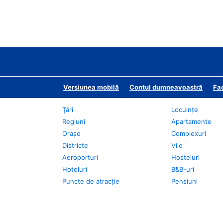
Versiunea mobilă
Contul dumneavoastră
Fac
Ţări
Locuințe
Regiuni
Apartamente
Oraşe
Complexuri
Districte
Vile
Aeroporturi
Hosteluri
Hoteluri
B&B-uri
Puncte de atracţie
Pensiuni