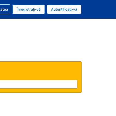
vire la rezervarea dvs.
tatea
Înregistrați-vă
Autentificați-vă
ar american
e Română