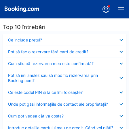
Top 10 întrebări
Element
Ce include preţul?
închis
Element
Pot să fac o rezervare fără card de credit?
închis
Element
Cum ştiu că rezervarea mea este confirmată?
închis
Element
Pot să îmi anulez sau să modific rezervarea prin
închis
Booking.com?
Element
Ce este codul PIN şi la ce îmi foloseşte?
închis
Element
Unde pot găsi informațiile de contact ale proprietății?
închis
Element
Cum pot vedea cât va costa?
închis
Element
Introduc detaliile cardului meu de credit. Când voi plăti?