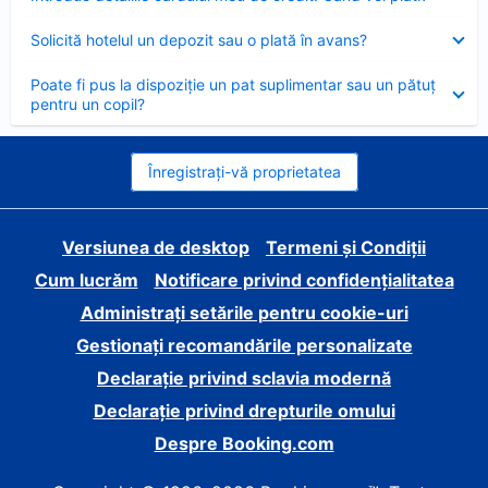
închis
Element
Solicită hotelul un depozit sau o plată în avans?
închis
Element
Poate fi pus la dispoziție un pat suplimentar sau un pătuț
închis
pentru un copil?
Înregistrați-vă proprietatea
Versiunea de desktop
Termeni și Condiții
Cum lucrăm
Notificare privind confidențialitatea
Administrați setările pentru cookie-uri
Gestionați recomandările personalizate
Declarație privind sclavia modernă
Declarație privind drepturile omului
Despre Booking.com