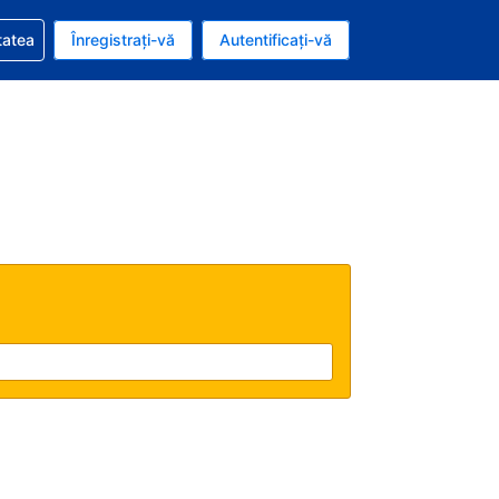
vire la rezervarea dvs.
tatea
Înregistrați-vă
Autentificați-vă
ar american
e Română