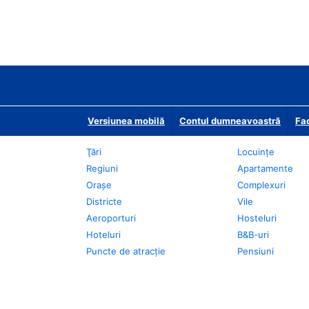
Versiunea mobilă
Contul dumneavoastră
Fac
Ţări
Locuințe
Regiuni
Apartamente
Oraşe
Complexuri
Districte
Vile
Aeroporturi
Hosteluri
Hoteluri
B&B-uri
Puncte de atracţie
Pensiuni