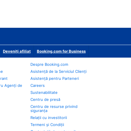
Deveniţi afiliat
Booking.com for Business
Despre Booking.com
ne
Asistență de la Serviciul Clienți
urant
Asistență pentru Parteneri
ru Agenți de
Careers
Sustenabilitate
Centru de presă
Centru de resurse privind
siguranța
Relații cu investitorii
Termeni și Condiții