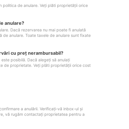
politica de anulare. Veți plăti proprietății orice
de anulare?
nulare. Dacă rezervarea nu mai poate fi anulată
xă de anulare. Toate taxele de anulare sunt fixate
rvări cu preţ nerambursabil?
 este posibilă. Dacă alegeți să anulați
 de proprietate. Veți plăti proprietății orice cost
onfirmare a anulării. Verificați-vă inbox-ul și
ore, vă rugăm contactați proprietatea pentru a