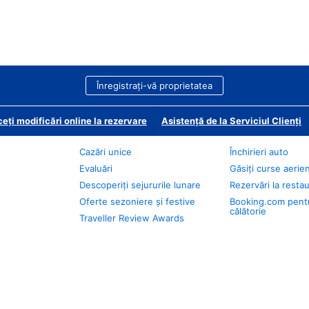
Înregistrați-vă proprietatea
eți modificări online la rezervare
Asistență de la Serviciul Clienți
Cazări unice
Închirieri auto
Evaluări
Găsiți curse aerie
Descoperiți sejururile lunare
Rezervări la resta
Oferte sezoniere și festive
Booking.com pent
călătorie
Traveller Review Awards