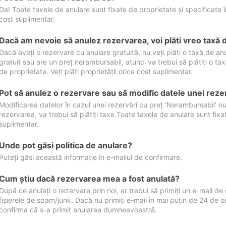
Da! Toate taxele de anulare sunt fixate de proprietate și specificate în 
cost suplimentar.
Dacă am nevoie să anulez rezervarea, voi plăti vreo taxă 
Dacă aveți o rezervare cu anulare gratuită, nu veți plăti o taxă de a
gratuit sau are un preț nerambursabil, atunci va trebui să plătiți o ta
de proprietate. Veți plăti proprietății orice cost suplimentar.
Pot să anulez o rezervare sau să modific datele unei reze
Modificarea datelor în cazul unei rezervări cu preț ‘Nerambursabil’ nu
rezervarea, va trebui să plătiți taxe.Toate taxele de anulare sunt fixate
suplimentar.
Unde pot găsi politica de anulare?
Puteți găsi această informație în e-mailul de confirmare.
Cum ştiu dacă rezervarea mea a fost anulată?
După ce anulați o rezervare prin noi, ar trebui să primiți un e-mail de c
fișierele de spam/junk. Dacă nu primiți e-mail în mai puțin de 24 de 
confirma că s-a primit anularea dumneavoastră.