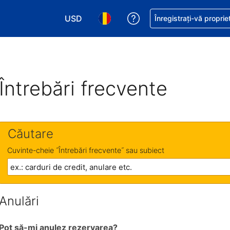
USD
Primiți asistență cu pri
Înregistrați-vă proprie
Alegeţi moneda. Moneda actuală este Dol
Alegeți limba. Limba actuală est
Întrebări frecvente
Căutare
Cuvinte-cheie ˝Întrebări frecvente˝ sau subiect
Anulări
Pot să-mi anulez rezervarea?