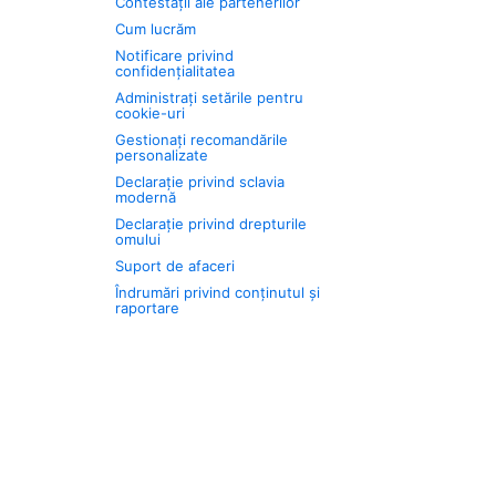
Contestații ale partenerilor
Cum lucrăm
Notificare privind
confidențialitatea
Administrați setările pentru
cookie-uri
Gestionați recomandările
personalizate
Declarație privind sclavia
modernă
Declarație privind drepturile
omului
Suport de afaceri
Îndrumări privind conținutul și
raportare