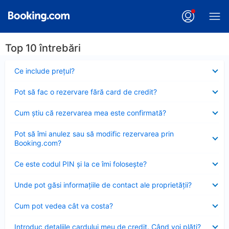
Top 10 întrebări
Element
Ce include preţul?
închis
Element
Pot să fac o rezervare fără card de credit?
închis
Element
Cum ştiu că rezervarea mea este confirmată?
închis
Element
Pot să îmi anulez sau să modific rezervarea prin
închis
Booking.com?
Element
Ce este codul PIN şi la ce îmi foloseşte?
închis
Element
Unde pot găsi informațiile de contact ale proprietății?
închis
Element
Cum pot vedea cât va costa?
închis
Element
Introduc detaliile cardului meu de credit. Când voi plăti?