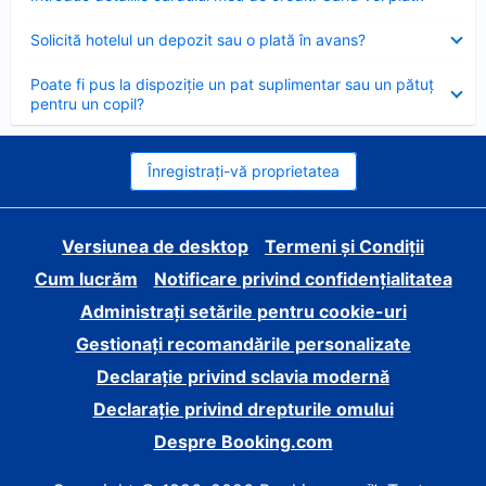
închis
Element
Solicită hotelul un depozit sau o plată în avans?
închis
Element
Poate fi pus la dispoziție un pat suplimentar sau un pătuț
închis
pentru un copil?
Înregistrați-vă proprietatea
Versiunea de desktop
Termeni și Condiții
Cum lucrăm
Notificare privind confidențialitatea
Administrați setările pentru cookie-uri
Gestionați recomandările personalizate
Declarație privind sclavia modernă
Declarație privind drepturile omului
Despre Booking.com