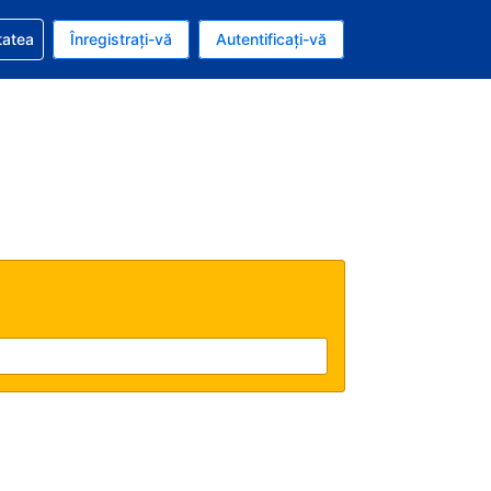
vire la rezervarea dvs.
tatea
Înregistrați-vă
Autentificați-vă
ar american
e Română