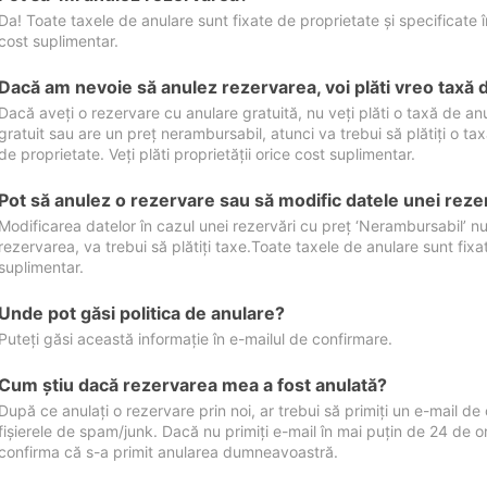
Da! Toate taxele de anulare sunt fixate de proprietate și specificate în 
cost suplimentar.
Dacă am nevoie să anulez rezervarea, voi plăti vreo taxă 
Dacă aveți o rezervare cu anulare gratuită, nu veți plăti o taxă de a
gratuit sau are un preț nerambursabil, atunci va trebui să plătiți o ta
de proprietate. Veți plăti proprietății orice cost suplimentar.
Pot să anulez o rezervare sau să modific datele unei reze
Modificarea datelor în cazul unei rezervări cu preț ‘Nerambursabil’ nu
rezervarea, va trebui să plătiți taxe.Toate taxele de anulare sunt fixate
suplimentar.
Unde pot găsi politica de anulare?
Puteți găsi această informație în e-mailul de confirmare.
Cum ştiu dacă rezervarea mea a fost anulată?
După ce anulați o rezervare prin noi, ar trebui să primiți un e-mail de c
fișierele de spam/junk. Dacă nu primiți e-mail în mai puțin de 24 de 
confirma că s-a primit anularea dumneavoastră.