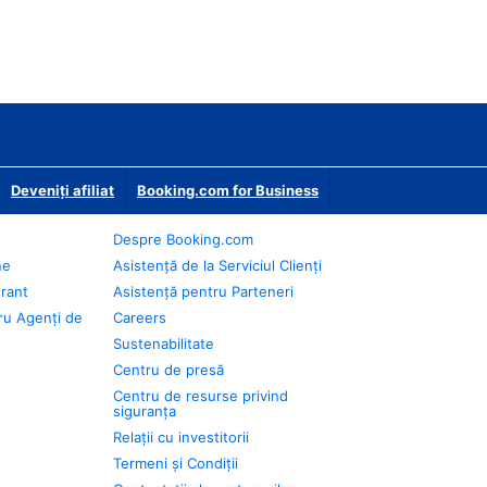
Deveniţi afiliat
Booking.com for Business
Despre Booking.com
ne
Asistență de la Serviciul Clienți
urant
Asistență pentru Parteneri
ru Agenți de
Careers
Sustenabilitate
Centru de presă
Centru de resurse privind
siguranța
Relații cu investitorii
Termeni și Condiții