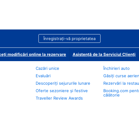
Înregistrați-vă proprietatea
eți modificări online la rezervare
Asistență de la Serviciul Clienți
Cazări unice
Închirieri auto
Evaluări
Găsiți curse aerie
Descoperiți sejururile lunare
Rezervări la resta
Oferte sezoniere și festive
Booking.com pent
călătorie
Traveller Review Awards