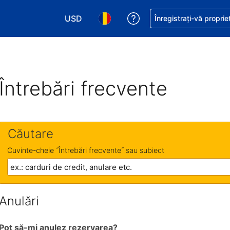
USD
Primiți asistență cu pri
Înregistrați-vă proprie
Alegeţi moneda. Moneda actuală este Dol
Alegeți limba. Limba actuală est
Întrebări frecvente
Căutare
Cuvinte-cheie ˝Întrebări frecvente˝ sau subiect
Anulări
Pot să-mi anulez rezervarea?