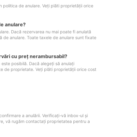
politica de anulare. Veți plăti proprietății orice
de anulare?
nulare. Dacă rezervarea nu mai poate fi anulată
xă de anulare. Toate taxele de anulare sunt fixate
rvări cu preţ nerambursabil?
 este posibilă. Dacă alegeți să anulați
 de proprietate. Veți plăti proprietății orice cost
onfirmare a anulării. Verificați-vă inbox-ul și
ore, vă rugăm contactați proprietatea pentru a