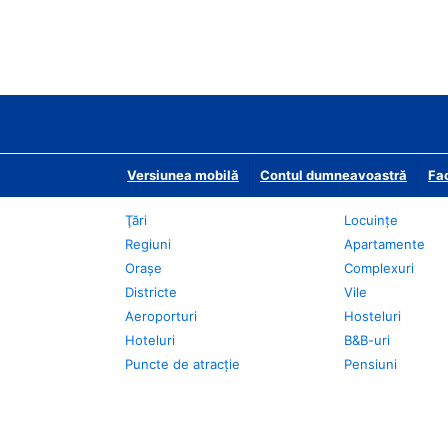
Versiunea mobilă
Contul dumneavoastră
Fac
Ţări
Locuințe
Regiuni
Apartamente
Oraşe
Complexuri
Districte
Vile
Aeroporturi
Hosteluri
Hoteluri
B&B-uri
Puncte de atracţie
Pensiuni