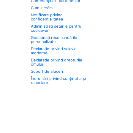
Contestații ale partenerilor
Cum lucrăm
Notificare privind
confidențialitatea
Administrați setările pentru
cookie-uri
Gestionați recomandările
personalizate
Declarație privind sclavia
modernă
Declarație privind drepturile
omului
Suport de afaceri
Îndrumări privind conținutul și
raportare