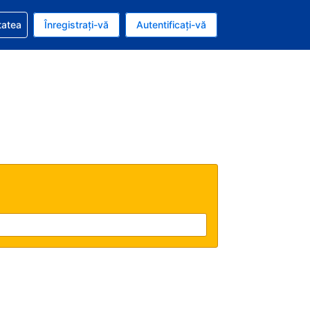
vire la rezervarea dvs.
tatea
Înregistrați-vă
Autentificați-vă
ar american
e Română