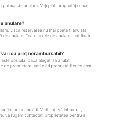
politica de anulare. Veți plăti proprietății orice
de anulare?
nulare. Dacă rezervarea nu mai poate fi anulată
xă de anulare. Toate taxele de anulare sunt fixate
rvări cu preţ nerambursabil?
 este posibilă. Dacă alegeți să anulați
 de proprietate. Veți plăti proprietății orice cost
onfirmare a anulării. Verificați-vă inbox-ul și
ore, vă rugăm contactați proprietatea pentru a