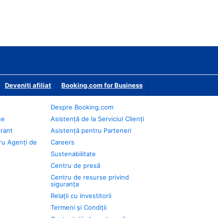
Deveniţi afiliat
Booking.com for Business
Despre Booking.com
ne
Asistență de la Serviciul Clienți
urant
Asistență pentru Parteneri
ru Agenți de
Careers
Sustenabilitate
Centru de presă
Centru de resurse privind
siguranța
Relații cu investitorii
Termeni și Condiții