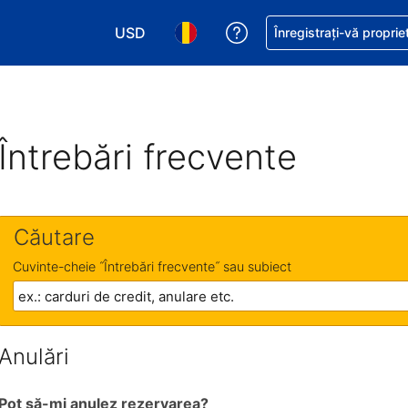
USD
Primiți asistență cu pri
Înregistrați-vă proprie
Alegeţi moneda. Moneda actuală este Dol
Alegeți limba. Limba actuală est
Întrebări frecvente
Căutare
Cuvinte-cheie ˝Întrebări frecvente˝ sau subiect
Anulări
Pot să-mi anulez rezervarea?