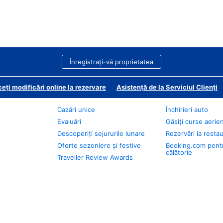
Înregistrați-vă proprietatea
eți modificări online la rezervare
Asistență de la Serviciul Clienți
Cazări unice
Închirieri auto
Evaluări
Găsiți curse aerie
Descoperiți sejururile lunare
Rezervări la resta
Oferte sezoniere și festive
Booking.com pent
călătorie
Traveller Review Awards