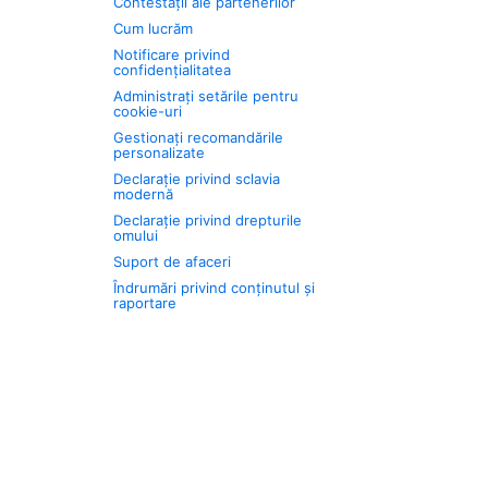
Contestații ale partenerilor
Cum lucrăm
Notificare privind
confidențialitatea
Administrați setările pentru
cookie-uri
Gestionați recomandările
personalizate
Declarație privind sclavia
modernă
Declarație privind drepturile
omului
Suport de afaceri
Îndrumări privind conținutul și
raportare