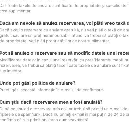
Da! Toate taxele de anulare sunt fixate de proprietate și specificate în 
cost suplimentar.
Dacă am nevoie să anulez rezervarea, voi plăti vreo taxă 
Dacă aveți o rezervare cu anulare gratuită, nu veți plăti o taxă de a
gratuit sau are un preț nerambursabil, atunci va trebui să plătiți o ta
de proprietate. Veți plăti proprietății orice cost suplimentar.
Pot să anulez o rezervare sau să modific datele unei reze
Modificarea datelor în cazul unei rezervări cu preț ‘Nerambursabil’ nu
rezervarea, va trebui să plătiți taxe.Toate taxele de anulare sunt fixate
suplimentar.
Unde pot găsi politica de anulare?
Puteți găsi această informație în e-mailul de confirmare.
Cum ştiu dacă rezervarea mea a fost anulată?
După ce anulați o rezervare prin noi, ar trebui să primiți un e-mail de c
fișierele de spam/junk. Dacă nu primiți e-mail în mai puțin de 24 de 
confirma că s-a primit anularea dumneavoastră.