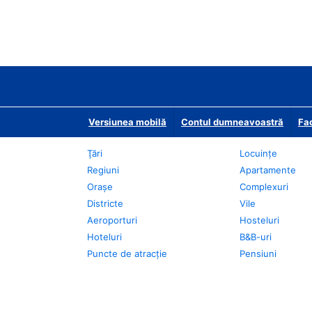
Versiunea mobilă
Contul dumneavoastră
Fac
Ţări
Locuințe
Regiuni
Apartamente
Oraşe
Complexuri
Districte
Vile
Aeroporturi
Hosteluri
Hoteluri
B&B-uri
Puncte de atracţie
Pensiuni