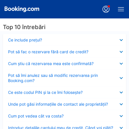
Top 10 întrebări
Element
Ce include preţul?
închis
Element
Pot să fac o rezervare fără card de credit?
închis
Element
Cum ştiu că rezervarea mea este confirmată?
închis
Element
Pot să îmi anulez sau să modific rezervarea prin
închis
Booking.com?
Element
Ce este codul PIN şi la ce îmi foloseşte?
închis
Element
Unde pot găsi informațiile de contact ale proprietății?
închis
Element
Cum pot vedea cât va costa?
închis
Element
Introduc detaliile cardului meu de credit. Când voi plăti?