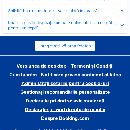
închis
Element
Solicită hotelul un depozit sau o plată în avans?
închis
Element
Poate fi pus la dispoziție un pat suplimentar sau un pătuț
închis
pentru un copil?
Înregistrați-vă proprietatea
Versiunea de desktop
Termeni și Condiții
Cum lucrăm
Notificare privind confidențialitatea
Administrați setările pentru cookie-uri
Gestionați recomandările personalizate
Declarație privind sclavia modernă
Declarație privind drepturile omului
Despre Booking.com