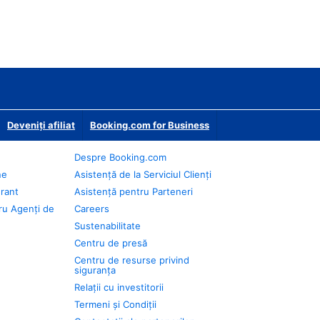
Deveniţi afiliat
Booking.com for Business
Despre Booking.com
ne
Asistență de la Serviciul Clienți
urant
Asistență pentru Parteneri
ru Agenți de
Careers
Sustenabilitate
Centru de presă
Centru de resurse privind
siguranța
Relații cu investitorii
Termeni și Condiții