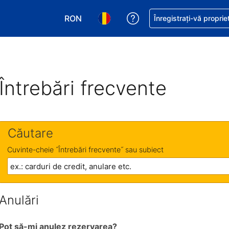
RON
Primiți asistență cu pri
Înregistrați-vă proprie
Alegeţi moneda. Moneda actuală este Le
Alegeți limba. Limba actuală est
Întrebări frecvente
Căutare
Cuvinte-cheie ˝Întrebări frecvente˝ sau subiect
Anulări
Pot să-mi anulez rezervarea?