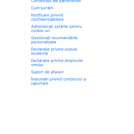
Contestații ale partenerilor
Cum lucrăm
Notificare privind
confidențialitatea
Administrați setările pentru
cookie-uri
Gestionați recomandările
personalizate
Declarație privind sclavia
modernă
Declarație privind drepturile
omului
Suport de afaceri
Îndrumări privind conținutul și
raportare