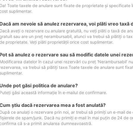
Da! Toate taxele de anulare sunt fixate de proprietate și specificate în 
cost suplimentar.
Dacă am nevoie să anulez rezervarea, voi plăti vreo taxă 
Dacă aveți o rezervare cu anulare gratuită, nu veți plăti o taxă de a
gratuit sau are un preț nerambursabil, atunci va trebui să plătiți o ta
de proprietate. Veți plăti proprietății orice cost suplimentar.
Pot să anulez o rezervare sau să modific datele unei reze
Modificarea datelor în cazul unei rezervări cu preț ‘Nerambursabil’ nu
rezervarea, va trebui să plătiți taxe.Toate taxele de anulare sunt fixate
suplimentar.
Unde pot găsi politica de anulare?
Puteți găsi această informație în e-mailul de confirmare.
Cum ştiu dacă rezervarea mea a fost anulată?
După ce anulați o rezervare prin noi, ar trebui să primiți un e-mail de c
fișierele de spam/junk. Dacă nu primiți e-mail în mai puțin de 24 de 
confirma că s-a primit anularea dumneavoastră.