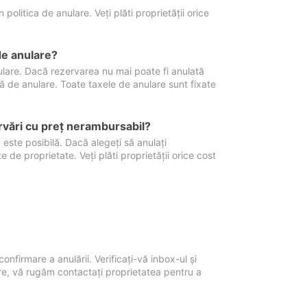
politica de anulare. Veți plăti proprietății orice
de anulare?
nulare. Dacă rezervarea nu mai poate fi anulată
xă de anulare. Toate taxele de anulare sunt fixate
rvări cu preţ nerambursabil?
 este posibilă. Dacă alegeți să anulați
 de proprietate. Veți plăti proprietății orice cost
onfirmare a anulării. Verificați-vă inbox-ul și
ore, vă rugăm contactați proprietatea pentru a