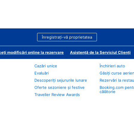
Înregistrați-vă proprietatea
eți modificări online la rezervare
Asistență de la Serviciul Clienți
Cazări unice
Închirieri auto
Evaluări
Găsiți curse aerie
Descoperiți sejururile lunare
Rezervări la resta
Oferte sezoniere și festive
Booking.com pent
călătorie
Traveller Review Awards