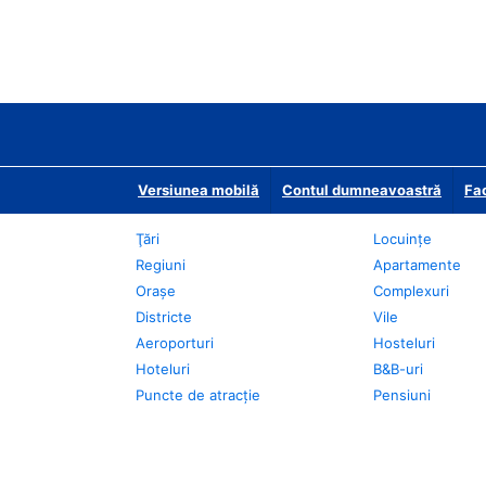
Versiunea mobilă
Contul dumneavoastră
Fac
Ţări
Locuințe
Regiuni
Apartamente
Oraşe
Complexuri
Districte
Vile
Aeroporturi
Hosteluri
Hoteluri
B&B-uri
Puncte de atracţie
Pensiuni