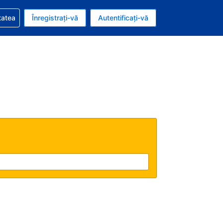
vire la rezervarea dvs.
tatea
Înregistrați-vă
Autentificați-vă
u nou românesc
e Română