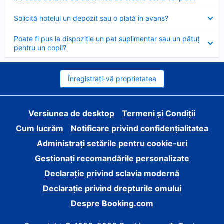
închis
Element
Solicită hotelul un depozit sau o plată în avans?
închis
Element
Poate fi pus la dispoziție un pat suplimentar sau un pătuț
închis
pentru un copil?
Înregistrați-vă proprietatea
Versiunea de desktop
Termeni și Condiții
Cum lucrăm
Notificare privind confidențialitatea
Administrați setările pentru cookie-uri
Gestionați recomandările personalizate
Declarație privind sclavia modernă
Declarație privind drepturile omului
Despre Booking.com