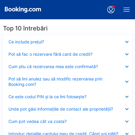
Top 10 întrebări
Element
Ce include preţul?
închis
Element
Pot să fac o rezervare fără card de credit?
închis
Element
Cum ştiu că rezervarea mea este confirmată?
închis
Element
Pot să îmi anulez sau să modific rezervarea prin
închis
Booking.com?
Element
Ce este codul PIN şi la ce îmi foloseşte?
închis
Element
Unde pot găsi informațiile de contact ale proprietății?
închis
Element
Cum pot vedea cât va costa?
închis
Element
Introduc detaliile cardului meu de credit. Când voi plăti?