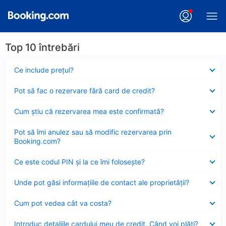
Top 10 întrebări
Element
Ce include preţul?
închis
Element
Pot să fac o rezervare fără card de credit?
închis
Element
Cum ştiu că rezervarea mea este confirmată?
închis
Element
Pot să îmi anulez sau să modific rezervarea prin
închis
Booking.com?
Element
Ce este codul PIN şi la ce îmi foloseşte?
închis
Element
Unde pot găsi informațiile de contact ale proprietății?
închis
Element
Cum pot vedea cât va costa?
închis
Element
Introduc detaliile cardului meu de credit. Când voi plăti?