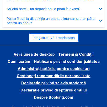
închis
Element
Solicită hotelul un depozit sau o plată în avans?
închis
Element
Poate fi pus la dispoziție un pat suplimentar sau un pătuț
închis
pentru un copil?
Înregistrați-vă proprietatea
Versiunea de desktop
Termeni și Condiții
Cum lucrăm
Notificare privind confidențialitatea
Administrați setările pentru cookie-uri
Gestionați recomandările personalizate
Declarație privind sclavia modernă
Declarație privind drepturile omului
Despre Booking.com