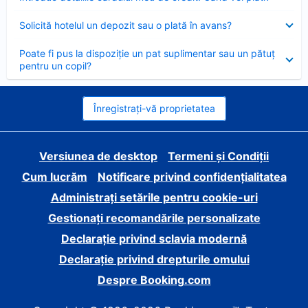
închis
Element
Solicită hotelul un depozit sau o plată în avans?
închis
Element
Poate fi pus la dispoziție un pat suplimentar sau un pătuț
închis
pentru un copil?
Înregistrați-vă proprietatea
Versiunea de desktop
Termeni și Condiții
Cum lucrăm
Notificare privind confidențialitatea
Administrați setările pentru cookie-uri
Gestionați recomandările personalizate
Declarație privind sclavia modernă
Declarație privind drepturile omului
Despre Booking.com