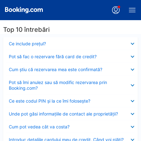
Top 10 întrebări
Element
Ce include preţul?
închis
Element
Pot să fac o rezervare fără card de credit?
închis
Element
Cum ştiu că rezervarea mea este confirmată?
închis
Element
Pot să îmi anulez sau să modific rezervarea prin
închis
Booking.com?
Element
Ce este codul PIN şi la ce îmi foloseşte?
închis
Element
Unde pot găsi informațiile de contact ale proprietății?
închis
Element
Cum pot vedea cât va costa?
închis
Element
Introduc detaliile cardului meu de credit. Când voi plăti?