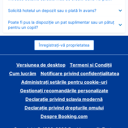
închis
Element
Solicită hotelul un depozit sau o plată în avans?
închis
Element
Poate fi pus la dispoziție un pat suplimentar sau un pătuț
închis
pentru un copil?
Înregistrați-vă proprietatea
Versiunea de desktop
Termeni și Condiții
Cum lucrăm
Notificare privind confidențialitatea
Administrați setările pentru cookie-uri
Gestionați recomandările personalizate
Declarație privind sclavia modernă
Declarație privind drepturile omului
Despre Booking.com