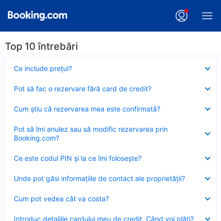
Top 10 întrebări
Element
Ce include preţul?
închis
Element
Pot să fac o rezervare fără card de credit?
închis
Element
Cum ştiu că rezervarea mea este confirmată?
închis
Element
Pot să îmi anulez sau să modific rezervarea prin
închis
Booking.com?
Element
Ce este codul PIN şi la ce îmi foloseşte?
închis
Element
Unde pot găsi informațiile de contact ale proprietății?
închis
Element
Cum pot vedea cât va costa?
închis
Element
Introduc detaliile cardului meu de credit. Când voi plăti?