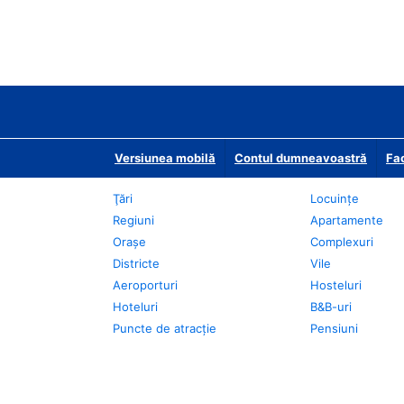
Versiunea mobilă
Contul dumneavoastră
Fac
Ţări
Locuințe
Regiuni
Apartamente
Oraşe
Complexuri
Districte
Vile
Aeroporturi
Hosteluri
Hoteluri
B&B-uri
Puncte de atracţie
Pensiuni