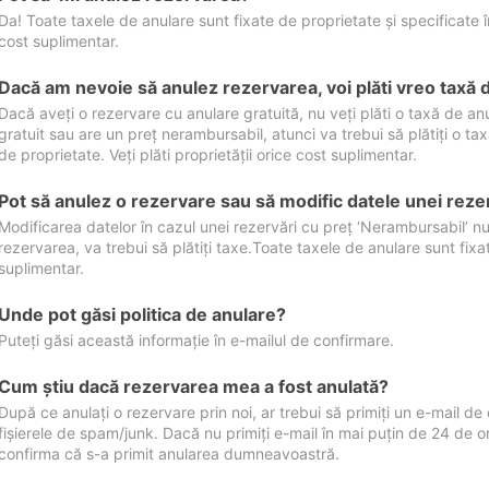
Da! Toate taxele de anulare sunt fixate de proprietate și specificate în 
cost suplimentar.
Dacă am nevoie să anulez rezervarea, voi plăti vreo taxă 
Dacă aveți o rezervare cu anulare gratuită, nu veți plăti o taxă de a
gratuit sau are un preț nerambursabil, atunci va trebui să plătiți o ta
de proprietate. Veți plăti proprietății orice cost suplimentar.
Pot să anulez o rezervare sau să modific datele unei reze
Modificarea datelor în cazul unei rezervări cu preț ‘Nerambursabil’ nu
rezervarea, va trebui să plătiți taxe.Toate taxele de anulare sunt fixate
suplimentar.
Unde pot găsi politica de anulare?
Puteți găsi această informație în e-mailul de confirmare.
Cum ştiu dacă rezervarea mea a fost anulată?
După ce anulați o rezervare prin noi, ar trebui să primiți un e-mail de c
fișierele de spam/junk. Dacă nu primiți e-mail în mai puțin de 24 de 
confirma că s-a primit anularea dumneavoastră.