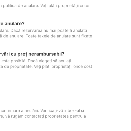
politica de anulare. Veți plăti proprietății orice
de anulare?
nulare. Dacă rezervarea nu mai poate fi anulată
xă de anulare. Toate taxele de anulare sunt fixate
rvări cu preţ nerambursabil?
 este posibilă. Dacă alegeți să anulați
 de proprietate. Veți plăti proprietății orice cost
onfirmare a anulării. Verificați-vă inbox-ul și
ore, vă rugăm contactați proprietatea pentru a