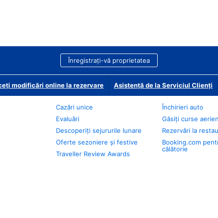
Înregistrați-vă proprietatea
eți modificări online la rezervare
Asistență de la Serviciul Clienți
Cazări unice
Închirieri auto
Evaluări
Găsiți curse aerie
Descoperiți sejururile lunare
Rezervări la resta
Oferte sezoniere și festive
Booking.com pent
călătorie
Traveller Review Awards