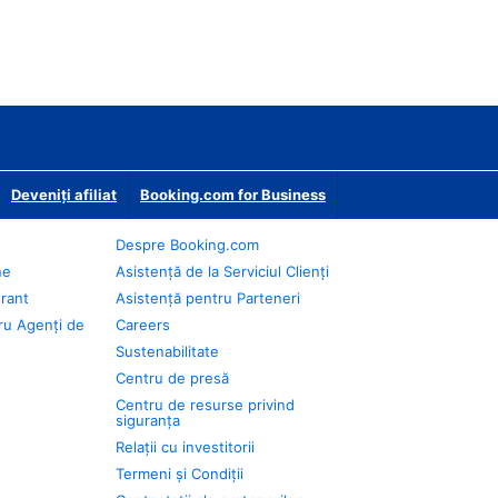
Deveniţi afiliat
Booking.com for Business
Despre Booking.com
ne
Asistență de la Serviciul Clienți
urant
Asistență pentru Parteneri
ru Agenți de
Careers
Sustenabilitate
Centru de presă
Centru de resurse privind
siguranța
Relații cu investitorii
Termeni și Condiții