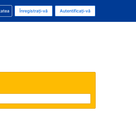
vire la rezervarea dvs.
tatea
Înregistrați-vă
Autentificați-vă
ar american
e Română