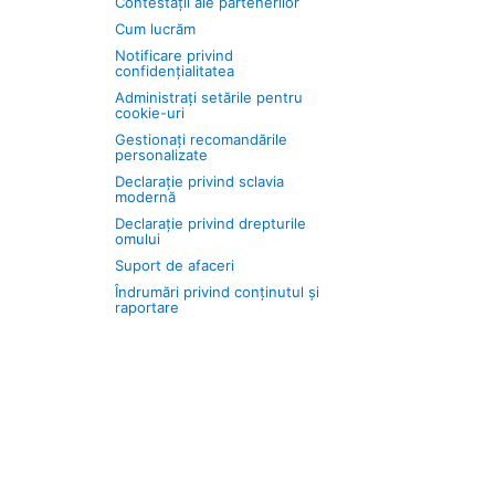
Contestații ale partenerilor
Cum lucrăm
Notificare privind
confidențialitatea
Administrați setările pentru
cookie-uri
Gestionați recomandările
personalizate
Declarație privind sclavia
modernă
Declarație privind drepturile
omului
Suport de afaceri
Îndrumări privind conținutul și
raportare