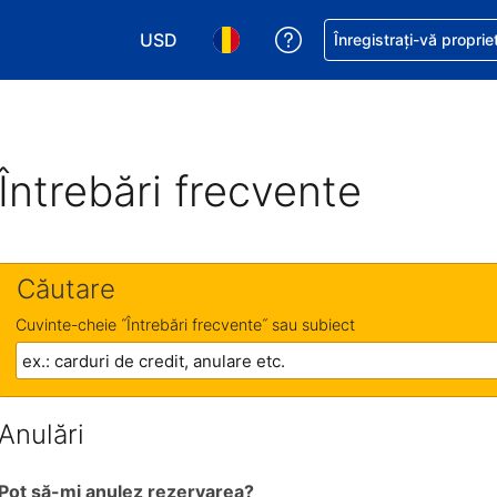
USD
Primiți asistență cu pri
Înregistrați-vă proprie
Alegeţi moneda. Moneda actuală este Dol
Alegeți limba. Limba actuală est
Întrebări frecvente
Căutare
Cuvinte-cheie ˝Întrebări frecvente˝ sau subiect
Anulări
Pot să-mi anulez rezervarea?