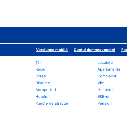
Versiunea mobilă
Contul dumneavoastră
Fac
Ţări
Locuințe
Regiuni
Apartamente
Oraşe
Complexuri
Districte
Vile
Aeroporturi
Hosteluri
Hoteluri
B&B-uri
Puncte de atracţie
Pensiuni