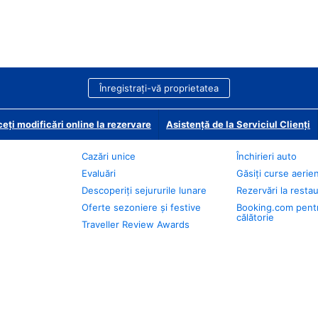
Înregistrați-vă proprietatea
eți modificări online la rezervare
Asistență de la Serviciul Clienți
Cazări unice
Închirieri auto
Evaluări
Găsiți curse aerie
Descoperiți sejururile lunare
Rezervări la resta
Oferte sezoniere și festive
Booking.com pent
călătorie
Traveller Review Awards