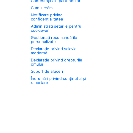
Contestații ale partenerilor
Cum lucrăm
Notificare privind
confidențialitatea
Administrați setările pentru
cookie-uri
Gestionați recomandările
personalizate
Declarație privind sclavia
modernă
Declarație privind drepturile
omului
Suport de afaceri
Îndrumări privind conținutul și
raportare