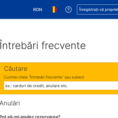
RON
Primiți asistență cu pri
Înregistrați-vă proprie
Alegeţi moneda. Moneda actuală este Le
Alegeți limba. Limba actuală est
Întrebări frecvente
Căutare
Cuvinte-cheie ˝Întrebări frecvente˝ sau subiect
Anulări
Pot să-mi anulez rezervarea?