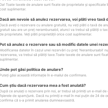
Da! Toate taxele de anulare sunt fixate de proprietate și specificate în 
cost suplimentar.
Dacă am nevoie să anulez rezervarea, voi plăti vreo taxă 
Dacă aveți o rezervare cu anulare gratuită, nu veți plăti o taxă de a
gratuit sau are un preț nerambursabil, atunci va trebui să plătiți o ta
de proprietate. Veți plăti proprietății orice cost suplimentar.
Pot să anulez o rezervare sau să modific datele unei reze
Modificarea datelor în cazul unei rezervări cu preț ‘Nerambursabil’ nu
rezervarea, va trebui să plătiți taxe.Toate taxele de anulare sunt fixate
suplimentar.
Unde pot găsi politica de anulare?
Puteți găsi această informație în e-mailul de confirmare.
Cum ştiu dacă rezervarea mea a fost anulată?
După ce anulați o rezervare prin noi, ar trebui să primiți un e-mail de c
fișierele de spam/junk. Dacă nu primiți e-mail în mai puțin de 24 de 
confirma că s-a primit anularea dumneavoastră.