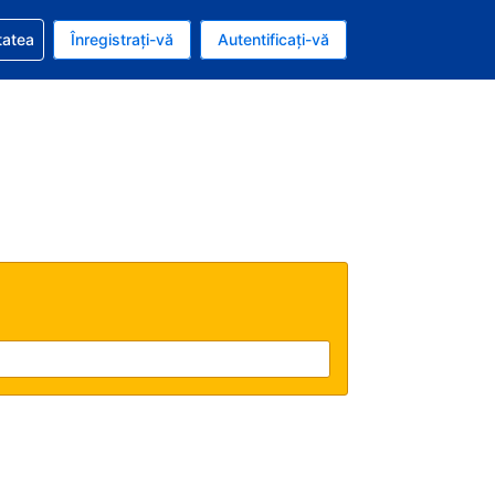
vire la rezervarea dvs.
tatea
Înregistrați-vă
Autentificați-vă
u nou românesc
e Română