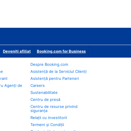
Deveniţi afiliat
Booking.com for Business
Despre Booking.com
ne
Asistență de la Serviciul Clienți
urant
Asistență pentru Parteneri
ru Agenți de
Careers
Sustenabilitate
Centru de presă
Centru de resurse privind
siguranța
Relații cu investitorii
Termeni și Condiții