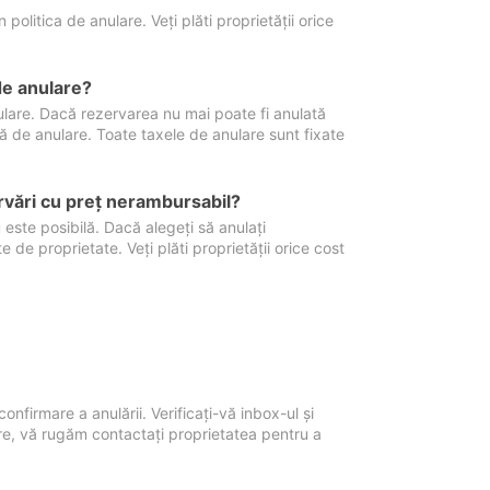
politica de anulare. Veți plăti proprietății orice
de anulare?
nulare. Dacă rezervarea nu mai poate fi anulată
xă de anulare. Toate taxele de anulare sunt fixate
rvări cu preţ nerambursabil?
 este posibilă. Dacă alegeți să anulați
 de proprietate. Veți plăti proprietății orice cost
onfirmare a anulării. Verificați-vă inbox-ul și
ore, vă rugăm contactați proprietatea pentru a