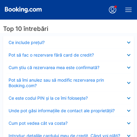
Top 10 întrebări
Element
Ce include preţul?
închis
Element
Pot să fac o rezervare fără card de credit?
închis
Element
Cum ştiu că rezervarea mea este confirmată?
închis
Element
Pot să îmi anulez sau să modific rezervarea prin
închis
Booking.com?
Element
Ce este codul PIN şi la ce îmi foloseşte?
închis
Element
Unde pot găsi informațiile de contact ale proprietății?
închis
Element
Cum pot vedea cât va costa?
închis
Element
Introduc detaliile cardului meu de credit. Când voi plăti?