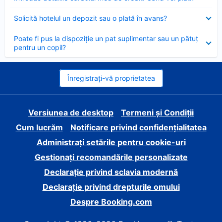
închis
Element
Solicită hotelul un depozit sau o plată în avans?
închis
Element
Poate fi pus la dispoziție un pat suplimentar sau un pătuț
închis
pentru un copil?
Înregistrați-vă proprietatea
Versiunea de desktop
Termeni și Condiții
Cum lucrăm
Notificare privind confidențialitatea
Administrați setările pentru cookie-uri
Gestionați recomandările personalizate
Declarație privind sclavia modernă
Declarație privind drepturile omului
Despre Booking.com