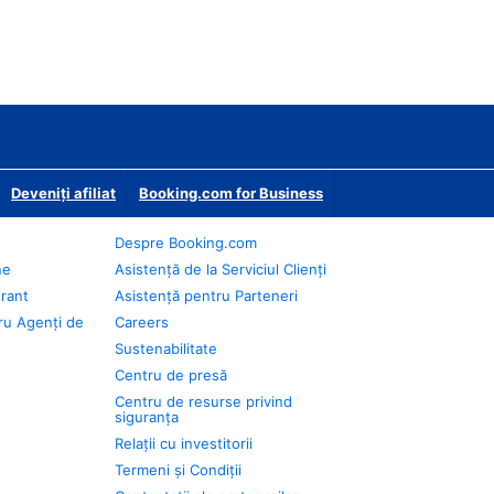
Deveniţi afiliat
Booking.com for Business
Despre Booking.com
ne
Asistență de la Serviciul Clienți
urant
Asistență pentru Parteneri
ru Agenți de
Careers
Sustenabilitate
Centru de presă
Centru de resurse privind
siguranța
Relații cu investitorii
Termeni și Condiții