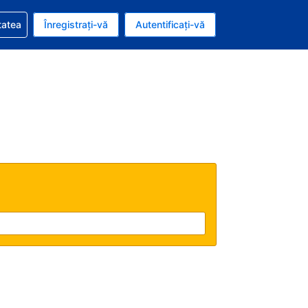
vire la rezervarea dvs.
tatea
Înregistrați-vă
Autentificați-vă
ar american
e Română