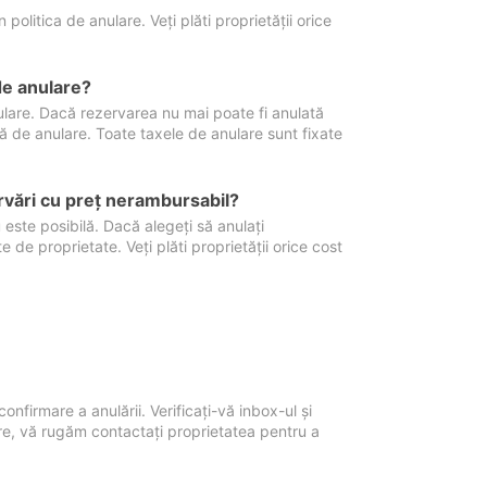
politica de anulare. Veți plăti proprietății orice
de anulare?
nulare. Dacă rezervarea nu mai poate fi anulată
xă de anulare. Toate taxele de anulare sunt fixate
rvări cu preţ nerambursabil?
 este posibilă. Dacă alegeți să anulați
 de proprietate. Veți plăti proprietății orice cost
onfirmare a anulării. Verificați-vă inbox-ul și
ore, vă rugăm contactați proprietatea pentru a