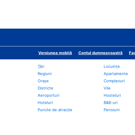
Versiunea mobilă
Contul dumneavoastră
Fac
Ţări
Locuințe
Regiuni
Apartamente
Oraşe
Complexuri
Districte
Vile
Aeroporturi
Hosteluri
Hoteluri
B&B-uri
Puncte de atracţie
Pensiuni