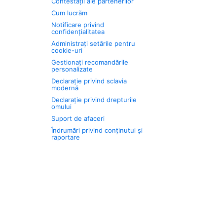
Contestații ale partenerilor
Cum lucrăm
Notificare privind
confidențialitatea
Administrați setările pentru
cookie-uri
Gestionați recomandările
personalizate
Declarație privind sclavia
modernă
Declarație privind drepturile
omului
Suport de afaceri
Îndrumări privind conținutul și
raportare