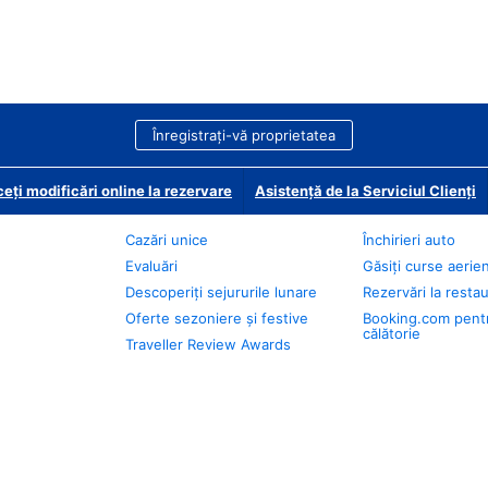
Înregistrați-vă proprietatea
eți modificări online la rezervare
Asistență de la Serviciul Clienți
Cazări unice
Închirieri auto
Evaluări
Găsiți curse aerie
Descoperiți sejururile lunare
Rezervări la resta
Oferte sezoniere și festive
Booking.com pent
călătorie
Traveller Review Awards