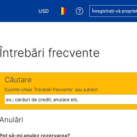
USD
Primiți asistență cu pri
Înregistrați-vă proprie
Alegeţi moneda. Moneda actuală este Dol
Alegeți limba. Limba actuală est
Întrebări frecvente
Căutare
Cuvinte-cheie ˝Întrebări frecvente˝ sau subiect
Anulări
Pot să-mi anulez rezervarea?