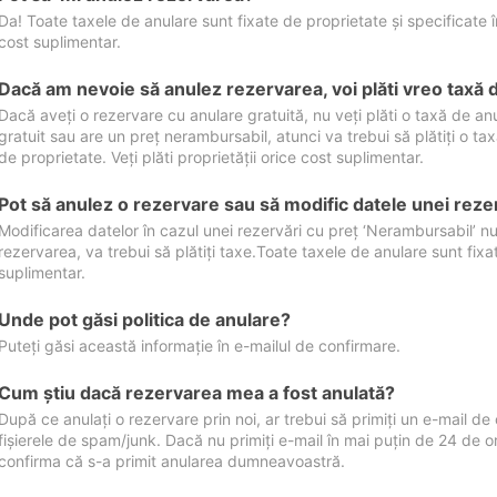
Da! Toate taxele de anulare sunt fixate de proprietate și specificate în 
cost suplimentar.
Dacă am nevoie să anulez rezervarea, voi plăti vreo taxă 
Dacă aveți o rezervare cu anulare gratuită, nu veți plăti o taxă de a
gratuit sau are un preț nerambursabil, atunci va trebui să plătiți o ta
de proprietate. Veți plăti proprietății orice cost suplimentar.
Pot să anulez o rezervare sau să modific datele unei reze
Modificarea datelor în cazul unei rezervări cu preț ‘Nerambursabil’ nu
rezervarea, va trebui să plătiți taxe.Toate taxele de anulare sunt fixate
suplimentar.
Unde pot găsi politica de anulare?
Puteți găsi această informație în e-mailul de confirmare.
Cum ştiu dacă rezervarea mea a fost anulată?
După ce anulați o rezervare prin noi, ar trebui să primiți un e-mail de c
fișierele de spam/junk. Dacă nu primiți e-mail în mai puțin de 24 de 
confirma că s-a primit anularea dumneavoastră.