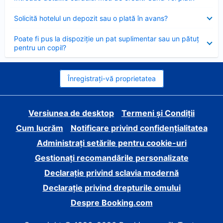
închis
Element
Solicită hotelul un depozit sau o plată în avans?
închis
Element
Poate fi pus la dispoziție un pat suplimentar sau un pătuț
închis
pentru un copil?
Înregistrați-vă proprietatea
Versiunea de desktop
Termeni și Condiții
Cum lucrăm
Notificare privind confidențialitatea
Administrați setările pentru cookie-uri
Gestionați recomandările personalizate
Declarație privind sclavia modernă
Declarație privind drepturile omului
Despre Booking.com