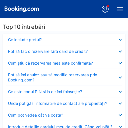
Top 10 întrebări
Element
Ce include preţul?
închis
Element
Pot să fac o rezervare fără card de credit?
închis
Element
Cum ştiu că rezervarea mea este confirmată?
închis
Element
Pot să îmi anulez sau să modific rezervarea prin
închis
Booking.com?
Element
Ce este codul PIN şi la ce îmi foloseşte?
închis
Element
Unde pot găsi informațiile de contact ale proprietății?
închis
Element
Cum pot vedea cât va costa?
închis
Element
Introduc detaliile cardului meu de credit. Când voi plăti?