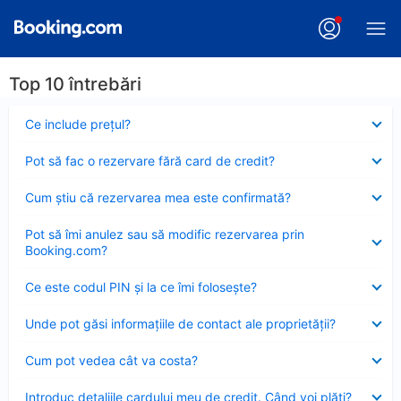
Top 10 întrebări
Element
Ce include preţul?
închis
Element
Pot să fac o rezervare fără card de credit?
închis
Element
Cum ştiu că rezervarea mea este confirmată?
închis
Element
Pot să îmi anulez sau să modific rezervarea prin
închis
Booking.com?
Element
Ce este codul PIN şi la ce îmi foloseşte?
închis
Element
Unde pot găsi informațiile de contact ale proprietății?
închis
Element
Cum pot vedea cât va costa?
închis
Element
Introduc detaliile cardului meu de credit. Când voi plăti?