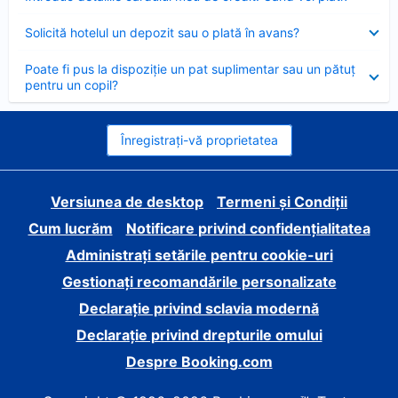
închis
Element
Solicită hotelul un depozit sau o plată în avans?
închis
Element
Poate fi pus la dispoziție un pat suplimentar sau un pătuț
închis
pentru un copil?
Înregistrați-vă proprietatea
Versiunea de desktop
Termeni și Condiții
Cum lucrăm
Notificare privind confidențialitatea
Administrați setările pentru cookie-uri
Gestionați recomandările personalizate
Declarație privind sclavia modernă
Declarație privind drepturile omului
Despre Booking.com