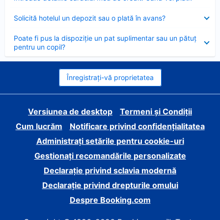
închis
Element
Solicită hotelul un depozit sau o plată în avans?
închis
Element
Poate fi pus la dispoziție un pat suplimentar sau un pătuț
închis
pentru un copil?
Înregistrați-vă proprietatea
Versiunea de desktop
Termeni și Condiții
Cum lucrăm
Notificare privind confidențialitatea
Administrați setările pentru cookie-uri
Gestionați recomandările personalizate
Declarație privind sclavia modernă
Declarație privind drepturile omului
Despre Booking.com