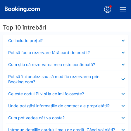
Top 10 întrebări
Element
Ce include preţul?
închis
Element
Pot să fac o rezervare fără card de credit?
închis
Element
Cum ştiu că rezervarea mea este confirmată?
închis
Element
Pot să îmi anulez sau să modific rezervarea prin
închis
Booking.com?
Element
Ce este codul PIN şi la ce îmi foloseşte?
închis
Element
Unde pot găsi informațiile de contact ale proprietății?
închis
Element
Cum pot vedea cât va costa?
închis
Element
Introduc detaliile cardului meu de credit. Când voi plăti?