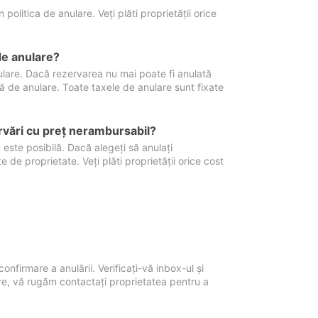
politica de anulare. Veți plăti proprietății orice
de anulare?
nulare. Dacă rezervarea nu mai poate fi anulată
xă de anulare. Toate taxele de anulare sunt fixate
rvări cu preţ nerambursabil?
 este posibilă. Dacă alegeți să anulați
 de proprietate. Veți plăti proprietății orice cost
onfirmare a anulării. Verificați-vă inbox-ul și
ore, vă rugăm contactați proprietatea pentru a