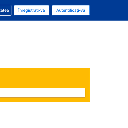
vire la rezervarea dvs.
tatea
Înregistrați-vă
Autentificați-vă
ar american
e Română