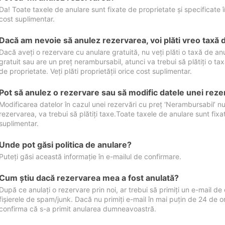
Da! Toate taxele de anulare sunt fixate de proprietate și specificate în 
cost suplimentar.
Dacă am nevoie să anulez rezervarea, voi plăti vreo taxă 
Dacă aveți o rezervare cu anulare gratuită, nu veți plăti o taxă de a
gratuit sau are un preț nerambursabil, atunci va trebui să plătiți o ta
de proprietate. Veți plăti proprietății orice cost suplimentar.
Pot să anulez o rezervare sau să modific datele unei reze
Modificarea datelor în cazul unei rezervări cu preț ‘Nerambursabil’ nu
rezervarea, va trebui să plătiți taxe.Toate taxele de anulare sunt fixate
suplimentar.
Unde pot găsi politica de anulare?
Puteți găsi această informație în e-mailul de confirmare.
Cum ştiu dacă rezervarea mea a fost anulată?
După ce anulați o rezervare prin noi, ar trebui să primiți un e-mail de c
fișierele de spam/junk. Dacă nu primiți e-mail în mai puțin de 24 de 
confirma că s-a primit anularea dumneavoastră.