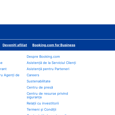
Deveniţi afiliat
Booking.com for Business
Despre Booking.com
ne
Asistență de la Serviciul Clienți
urant
Asistență pentru Parteneri
ru Agenți de
Careers
Sustenabilitate
Centru de presă
Centru de resurse privind
siguranța
Relații cu investitorii
Termeni și Condiții