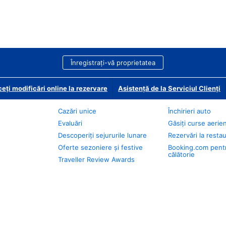
Înregistrați-vă proprietatea
eți modificări online la rezervare
Asistență de la Serviciul Clienți
Cazări unice
Închirieri auto
Evaluări
Găsiți curse aerie
Descoperiți sejururile lunare
Rezervări la resta
Oferte sezoniere și festive
Booking.com pent
călătorie
Traveller Review Awards