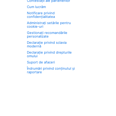
Contestații ale partenerilor
Cum lucrăm
Notificare privind
confidențialitatea
Administrați setările pentru
cookie-uri
Gestionați recomandările
personalizate
Declarație privind sclavia
modernă
Declarație privind drepturile
omului
Suport de afaceri
Îndrumări privind conținutul și
raportare