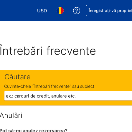
USD
Primiți asistență cu pri
Înregistrați-vă proprie
Alegeţi moneda. Moneda actuală este Dol
Alegeți limba. Limba actuală est
Întrebări frecvente
Căutare
Cuvinte-cheie ˝Întrebări frecvente˝ sau subiect
Anulări
Pot să-mi anulez rezervarea?