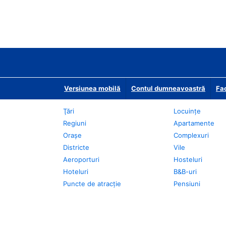
Versiunea mobilă
Contul dumneavoastră
Fac
Ţări
Locuințe
Regiuni
Apartamente
Oraşe
Complexuri
Districte
Vile
Aeroporturi
Hosteluri
Hoteluri
B&B-uri
Puncte de atracţie
Pensiuni