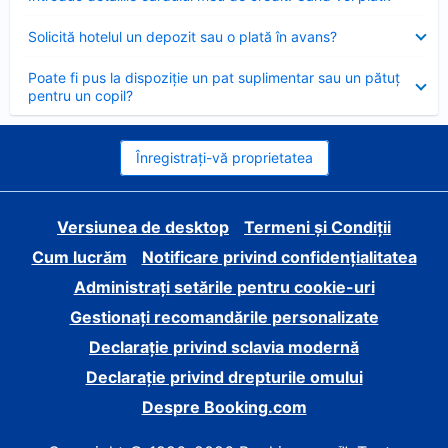
închis
Element
Solicită hotelul un depozit sau o plată în avans?
închis
Element
Poate fi pus la dispoziție un pat suplimentar sau un pătuț
închis
pentru un copil?
Înregistrați-vă proprietatea
Versiunea de desktop
Termeni și Condiții
Cum lucrăm
Notificare privind confidențialitatea
Administrați setările pentru cookie-uri
Gestionați recomandările personalizate
Declarație privind sclavia modernă
Declarație privind drepturile omului
Despre Booking.com