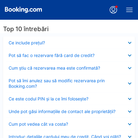
Top 10 întrebări
Element
Ce include preţul?
închis
Element
Pot să fac o rezervare fără card de credit?
închis
Element
Cum ştiu că rezervarea mea este confirmată?
închis
Element
Pot să îmi anulez sau să modific rezervarea prin
închis
Booking.com?
Element
Ce este codul PIN şi la ce îmi foloseşte?
închis
Element
Unde pot găsi informațiile de contact ale proprietății?
închis
Element
Cum pot vedea cât va costa?
închis
Element
Introduc detaliile cardului meu de credit. Când voi plăti?