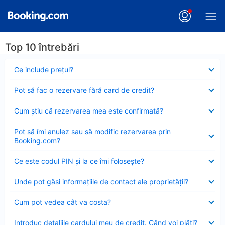
Top 10 întrebări
Element
Ce include preţul?
închis
Element
Pot să fac o rezervare fără card de credit?
închis
Element
Cum ştiu că rezervarea mea este confirmată?
închis
Element
Pot să îmi anulez sau să modific rezervarea prin
închis
Booking.com?
Element
Ce este codul PIN şi la ce îmi foloseşte?
închis
Element
Unde pot găsi informațiile de contact ale proprietății?
închis
Element
Cum pot vedea cât va costa?
închis
Element
Introduc detaliile cardului meu de credit. Când voi plăti?