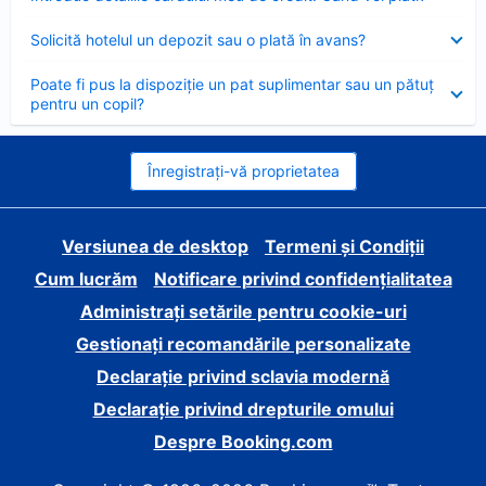
închis
Element
Solicită hotelul un depozit sau o plată în avans?
închis
Element
Poate fi pus la dispoziție un pat suplimentar sau un pătuț
închis
pentru un copil?
Înregistrați-vă proprietatea
Versiunea de desktop
Termeni și Condiții
Cum lucrăm
Notificare privind confidențialitatea
Administrați setările pentru cookie-uri
Gestionați recomandările personalizate
Declarație privind sclavia modernă
Declarație privind drepturile omului
Despre Booking.com