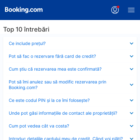
Top 10 întrebări
Element
Ce include preţul?
închis
Element
Pot să fac o rezervare fără card de credit?
închis
Element
Cum ştiu că rezervarea mea este confirmată?
închis
Element
Pot să îmi anulez sau să modific rezervarea prin
închis
Booking.com?
Element
Ce este codul PIN şi la ce îmi foloseşte?
închis
Element
Unde pot găsi informațiile de contact ale proprietății?
închis
Element
Cum pot vedea cât va costa?
închis
Element
Introduc detaliile cardului meu de credit. Când voi plăti?