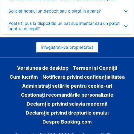
închis
Element
Solicită hotelul un depozit sau o plată în avans?
închis
Element
Poate fi pus la dispoziție un pat suplimentar sau un pătuț
închis
pentru un copil?
Înregistrați-vă proprietatea
Versiunea de desktop
Termeni și Condiții
Cum lucrăm
Notificare privind confidențialitatea
Administrați setările pentru cookie-uri
Gestionați recomandările personalizate
Declarație privind sclavia modernă
Declarație privind drepturile omului
Despre Booking.com