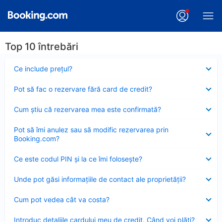
Top 10 întrebări
Element
Ce include preţul?
închis
Element
Pot să fac o rezervare fără card de credit?
închis
Element
Cum ştiu că rezervarea mea este confirmată?
închis
Element
Pot să îmi anulez sau să modific rezervarea prin
închis
Booking.com?
Element
Ce este codul PIN şi la ce îmi foloseşte?
închis
Element
Unde pot găsi informațiile de contact ale proprietății?
închis
Element
Cum pot vedea cât va costa?
închis
Element
Introduc detaliile cardului meu de credit. Când voi plăti?