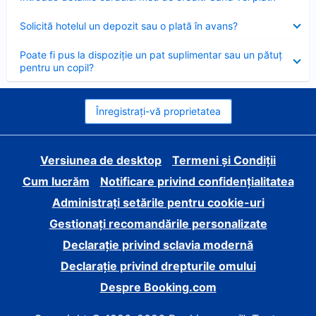
închis
Element
Solicită hotelul un depozit sau o plată în avans?
închis
Element
Poate fi pus la dispoziție un pat suplimentar sau un pătuț
închis
pentru un copil?
Înregistrați-vă proprietatea
Versiunea de desktop
Termeni și Condiții
Cum lucrăm
Notificare privind confidențialitatea
Administrați setările pentru cookie-uri
Gestionați recomandările personalizate
Declarație privind sclavia modernă
Declarație privind drepturile omului
Despre Booking.com