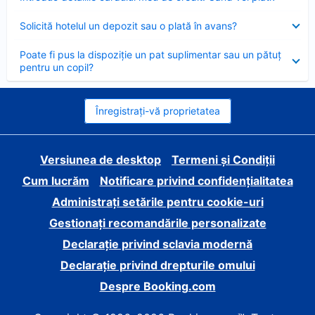
închis
Element
Solicită hotelul un depozit sau o plată în avans?
închis
Element
Poate fi pus la dispoziție un pat suplimentar sau un pătuț
închis
pentru un copil?
Înregistrați-vă proprietatea
Versiunea de desktop
Termeni și Condiții
Cum lucrăm
Notificare privind confidențialitatea
Administrați setările pentru cookie-uri
Gestionați recomandările personalizate
Declarație privind sclavia modernă
Declarație privind drepturile omului
Despre Booking.com