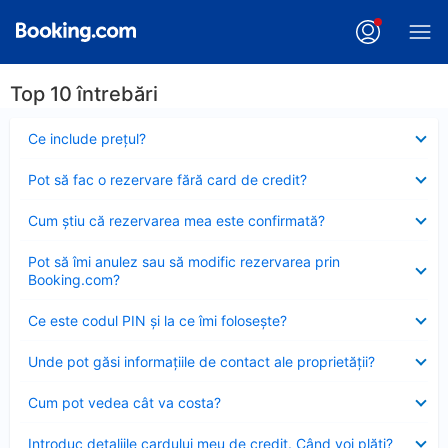
Top 10 întrebări
Element
Ce include preţul?
închis
Element
Pot să fac o rezervare fără card de credit?
închis
Element
Cum ştiu că rezervarea mea este confirmată?
închis
Element
Pot să îmi anulez sau să modific rezervarea prin
închis
Booking.com?
Element
Ce este codul PIN şi la ce îmi foloseşte?
închis
Element
Unde pot găsi informațiile de contact ale proprietății?
închis
Element
Cum pot vedea cât va costa?
închis
Element
Introduc detaliile cardului meu de credit. Când voi plăti?