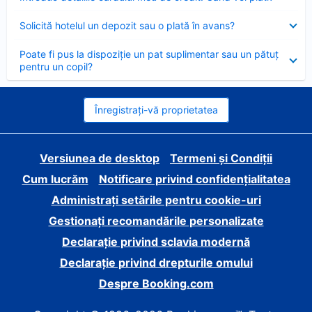
închis
Element
Solicită hotelul un depozit sau o plată în avans?
închis
Element
Poate fi pus la dispoziție un pat suplimentar sau un pătuț
închis
pentru un copil?
Înregistrați-vă proprietatea
Versiunea de desktop
Termeni și Condiții
Cum lucrăm
Notificare privind confidențialitatea
Administrați setările pentru cookie-uri
Gestionați recomandările personalizate
Declarație privind sclavia modernă
Declarație privind drepturile omului
Despre Booking.com