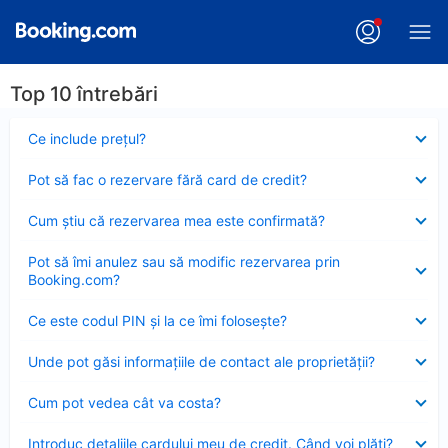
Top 10 întrebări
Element
Ce include preţul?
închis
Element
Pot să fac o rezervare fără card de credit?
închis
Element
Cum ştiu că rezervarea mea este confirmată?
închis
Element
Pot să îmi anulez sau să modific rezervarea prin
închis
Booking.com?
Element
Ce este codul PIN şi la ce îmi foloseşte?
închis
Element
Unde pot găsi informațiile de contact ale proprietății?
închis
Element
Cum pot vedea cât va costa?
închis
Element
Introduc detaliile cardului meu de credit. Când voi plăti?